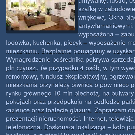
umywalkę, lustro; o
szafką w zabudowie 
wnękową. Okna plas
antywłamaniowymi. 
wyposażona – zabu
lodówka, kuchenka, piecyk – wyposażenie m
mieszkaniu. Bezpłatnie pomagamy w uzyskani
Wynagrodzenie pośrednika pokrywa sprzedają
pln czynszu (w przypadku 4 osób, w tym wywó
remontowy, fundusz eksploatacyjny, ogrzewa
mieszkania przynależy piwnica o pow nieco 
rynku głównego 10 min piechotą, na bulwary
pokojach oraz przedpokoju na podłodze parki
łazience oraz toalecie glazura. Zapraszam do
prezentacji nieruchomości. Internet, telewizja j
telefoniczna. Doskonała lokalizacja – koło p