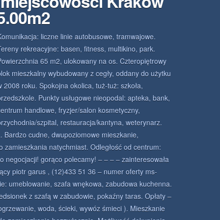
miejscowości Kraków
65.00m2
Komunikacja: liczne linie autobusowe, tramwajowe.
Tereny rekreacyjne: basen, fitness, multikino, park.
Powierzchnia 65 m2, ulokowany na os. Czteropiętrowy
blok mieszkalny wybudowany z cegły, oddany do użytku
w 2008 roku. Spokojna okolica, tuż-tuż: szkoła,
przedszkole. Punkty usługowe nieopodal: apteka, bank,
centrum handlowe, fryzjer/salon kosmetyczny,
przychodnia/szpital, restauracja/kantyna, weterynarz.
ta. Bardzo cudne, dwupoziomowe mieszkanie,
 zamieszkania natychmiast. Odległość od centrum:
o negocjacji! gorąco polecamy! – – – – zainteresowała
ący piotr garus , (12)433 51 36 – numer oferty ms-
ie: umeblowanie, szafa wnękowa, zabudowa kuchenna.
zedsionek z szafą w zabudowie, pokaźny taras. Opłaty –
ogrzewanie, woda, ścieki, wywóz śmieci ). Mieszkanie