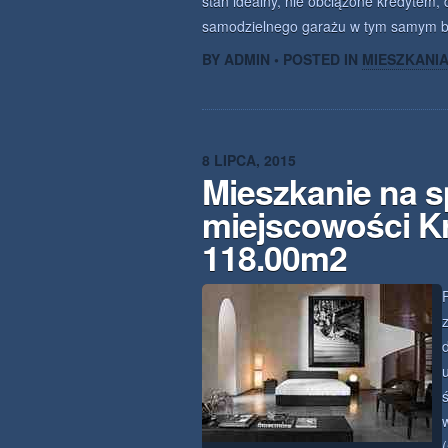
stan idealny, nie obciążone kredytem,
samodzielnego garażu w tym samym 
BY ADMIN • POSTED IN
MIESZKANI
8 LIPCA, 2015
Mieszkanie na s
miejscowości K
118.00m2