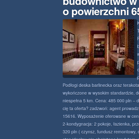
budownictwo w 
o powierzchni 
Podłogi deska barlinecka oraz terako
wykończone w wysokim standardzie, do
niespełna 5 km. Cena: 485 000 pln – d
cię ta oferta? zadzwoń: agent prowadz
15616. Wyposażenie oferowane w cen
2-kondygnacja: 2 pokoje, łazienka, pr
320 pln ( czynsz, fundusz remontowy, 