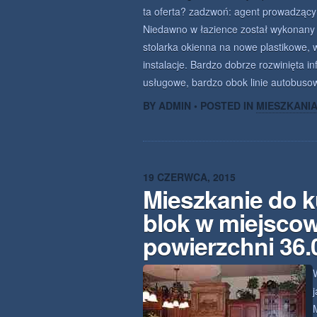
ta oferta? zadzwoń: agent prowadzący 
Niedawno w łazience został wykonany
stolarka okienna na nowe plastikowe, 
instalacje. Bardzo dobrze rozwinięta in
usługowe, bardzo obok linie autobuso
BY ADMIN • POSTED IN
MIESZKANI
19 CZERWCA, 2015
Mieszkanie do 
blok w miejsco
powierzchni 36