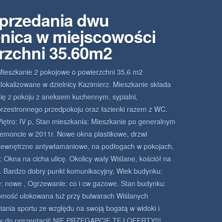
sprzedania dwu
nica w miejscowości
rzchni 35.60m2
Mieszkanie 2 pokojowe o powierzchni 35,6 m2
zlokalizowane w dzielnicy Kazimierz. Mieszkanie składa
się z pokoju z aneksem kuchennym, sypialni,
przestronnego przedpokoju oraz łazienki razem z WC.
Piętro: IV p, Stan mieszkania: Mieszkanie po generalnym
remoncie w 2011r. Nowe okna plastikowe, drzwi
zewnętrzne antywłamaniowe, na podłogach w pokojach,
 Okna na cicha ulicę. Okolicy wały Wiślane, kościół na
a. Bardzo dobry punkt komunikacyjny, Wiek budynku:
je: nowe , Ogrzewanie: co i cw gazowe. Stan budynku:
omość ulokowana tuż przy bulwarach Wiślanych
ania sportu ze względu na swoją bogatą w widoki i
amy do prezentacji! NIE PRZEGAPCIE TEJ OFERTY!!!