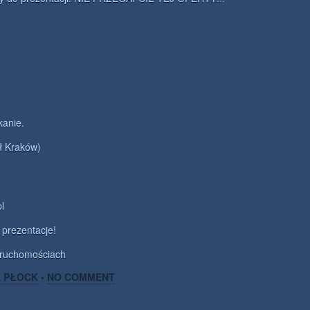
kanie.
ł Kraków)
l
prezentacje!
ruchomościach
A PŁOCK
•
NO COMMENT