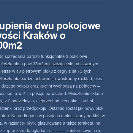
kupienia dwu pokojowe
wości Kraków o
.00m2
Do sprzedania bardzo funkcjonalne 2 pokojowe
mieszkanie o pow 38m2 mieszczące się na czwartym
piętrze w 10 piętrowym bloku z cegły z lat 75-tych.
Mieszkanie bardzo ustawne – dwustronny rozkład, okna
z dużego pokoju oraz kuchni wychodzą na północny –
wschód, a w 2-im pokoju na wschód. Mieszkanie składa
się z 2 oddzielnych, nieprzechodnich pokoi, kuchni,
łazienki oraz przedpokoju. Ostatnio został jak nowy blok-
ofon. Na podłogach w pokojach umieszczony parkiet, w
, w łazience- płytki glazurowane a także terakota, na
z zapraszam do oglądania. – – – – zainteresowała cię