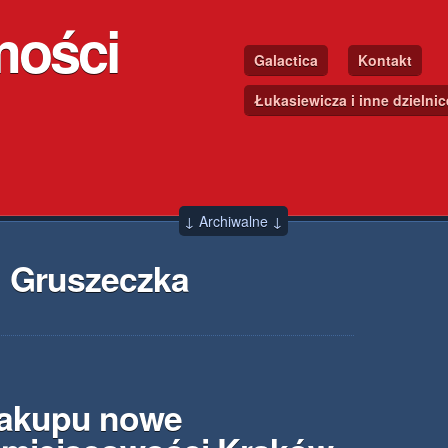
mości
Galactica
Kontakt
Łukasiewicza i inne dzielni
↓ Archiwalne ↓
 Gruszeczka
zakupu nowe