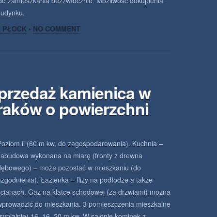
 do zamieszkania bezzwłocznie. Możliwość dokupienia
budynku.
A PŁOCK
•
NO COMMENT
przedaż kamienica w
raków o powierzchni
Poziom ii (60 m kw, do zagospodarowania). Kuchnia –
zabudowa wykonana na miarę (fronty z drewna
dębowego) – może pozostać w mieszkaniu (do
uzgodnienia). Łazienka – flizy na podłodze a także
ścianach. Gaz na klatce schodowej (za drzwiami) można
wprowadzić do mieszkania. 3 pomieszczenia mieszkalne
(sypialnie) 16, 16, 20 m kw. W salonie kominek z