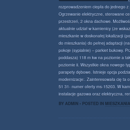
rozprowadzeniem ciepła do jednego z 
Ogrzewanie elektryczne, sterowane cen
przestrzeń, 2 okna dachowe. Możliwoś
aktualnie udział w kamienicy (ze wska
mieszkanie w doskonałej lokalizacji (
do mieszkania) do pełnej adaptacji (na
pokoje (sypialnie) – parkiet bukowy. P
poddasza) 118 m kw na poziomie a ta
poziomie ii. Wszystkie okna nowego ty
parapety dębowe. Istnieje opcja podzi
modernizacje:. Zainteresowała cię ta o
51 31- numer oferty ms-15203. W kam
instalacje gazowa oraz elektryczna, re
BY ADMIN • POSTED IN
MIESZKANI