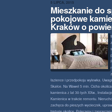
5 LIPCA, 2015
Mieszkanie do 
pokojowe kamie
Kraków o powie
łazience i przedpokoju wylewka. Uwagi:
Skałce. Na Wawel 5 min. Cicha okolic
kamienica z lat 30-tych XXw., Instalac
Kamienica w trakcie remontu. Nieruch
zachęca do pieszych wycieczek, uprawi
historię okolicę. Polecamy i zaprasz