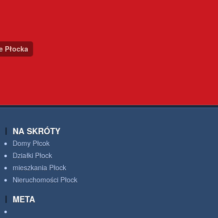
ce Płocka
NA SKRÓTY
Domy Płcok
Działki Płock
mieszkania Płock
Nieruchomości Płock
META