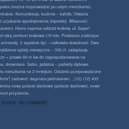
pokoi (można rozprowadzić po całym mieszkaniu).
tralnie. Komunikacja, kuchnia – kafelki. Otwarta
ć uzyskania wyodrębnienia (hipoteki). Własność:
zaniem). Home express oddział kraków, ul. Super!
pod ręką centrum krakowa (15 min. Poddasze (należące
 antresolę, 2 sypialnie itp) – całkowita dowolność. Dwa
rzybliżone opłaty miesięczne – 350 zł. (adaptacja
kże + prawie 60 m kw do zagospodarowania na
pu, drewniane. Salon, jadalnia – parkiety dębowe,
ału mieszkania na 2 mniejsze. Ostatnio przeprowadzone
ferta? zadzwoń: dagmara pietrukaniec: , (12) (12) 433
ienicy nowy połacie dachowe (połacie dachowe), nowe
mont przyziemia.
A PŁOCK
•
NO COMMENT