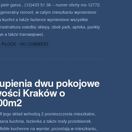
piotr garus , (12)433 51 36 – numer oferty ms-12772.
 generalny remont, w całym mieszkaniu wymienione
w kuchni a także łazience wymienione wszystkie
frastruktura osiedla( sklepy, obok park, apteka, punkty
we a także tramwajowe).
A PŁOCK
•
NO COMMENT
kupienia dwu pokojowe
wości Kraków o
.00m2
W jego skład wchodzą 2 pomieszczenia mieszkalne,
jasna kuchnia, łazienka a także mały przedsionek.
Meble kuchenne na wymiar, pozostają w mieszkaniu,