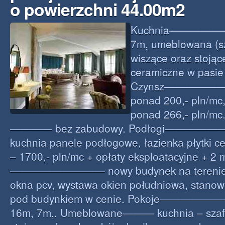
o powierzchni 44.00m2
Kuchnia——————
7m, umeblowana (s
wiszące oraz stojące
ceramiczne w pasie
Czynsz——————— 
ponad 200,- pln/mc,
ponad 266,- pln/mc
———— bez zabudowy. Podłogi——————– 
kuchnia panele podłogowe, łazienka płytki c
– 1700,- pln/mc + opłaty eksploatacyjne + 2 
————————— nowy budynek na terenie 
okna pcv, wystawa okien południowa, stano
pod budynkiem w cenie. Pokoje———————
16m, 7m,. Umeblowane——— kuchnia – szafk