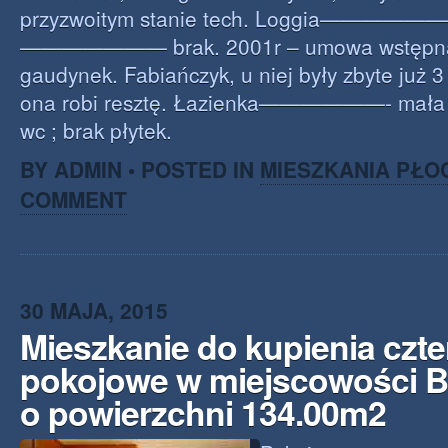
przyzwoitym stanie tech. Loggia———————
——————— brak. 2001r – umowa wstępna 
gaudynek. Fabiańczyk, u niej były zbyte już 3
ona robi resztę. Łazienka——————- mała 3
wc ; brak płytek.
BY ADMIN • POSTED IN
MIESZKANIA PŁO
COMMENT
30 MAJA, 2015
Mieszkanie do kupienia czte
pokojowe w miejscowości 
o powierzchni 134.00m2