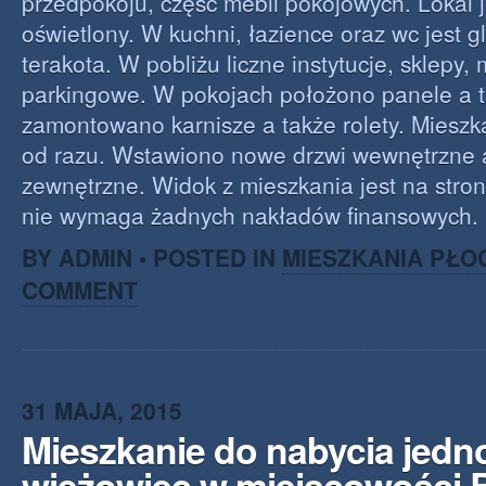
przedpokoju, część mebli pokojowych. Lokal j
oświetlony. W kuchni, łazience oraz wc jest g
terakota. W pobliżu liczne instytucje, sklepy, 
parkingowe. W pokojach położono panele a t
zamontowano karnisze a także rolety. Mieszk
od razu. Wstawiono nowe drzwi wewnętrzne 
zewnętrzne. Widok z mieszkania jest na stron
nie wymaga żadnych nakładów finansowych.
BY ADMIN • POSTED IN
MIESZKANIA PŁO
COMMENT
31 MAJA, 2015
Mieszkanie do nabycia jed
wieżowiec w miejscowości 