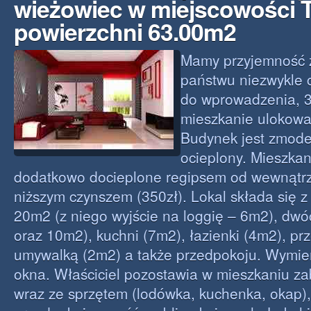
wieżowiec w miejscowości 
powierzchni 63.00m2
Mamy przyjemność 
państwu niezwykle
do wprowadzenia, 
mieszkanie ulokowa
Budynek jest zmode
ocieplony. Mieszkan
dodatkowo docieplone regipsem od wewnątrz,
niższym czynszem (350zł). Lokal składa się 
20m2 (z niego wyjście na loggię – 6m2), dwóc
oraz 10m2), kuchni (7m2), łazienki (4m2), pr
umywalką (2m2) a także przedpokoju. Wymie
okna. Właściciel pozostawia w mieszkaniu z
wraz ze sprzętem (lodówka, kuchenka, okap