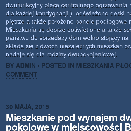
dwufunkcyjny piece centralnego ogrzewania n
dla każdej kondygnacji ), odświeżono deski 
piętrze a także położono panele podłogowe n
Mieszkania są dobrze doświetlone a także sc
państwu do sprzedaży dom wolno stojący na 
składa się z dwóch niezależnych mieszkań or
nadaje się dla rodziny dwupokojeniowej.
BY ADMIN • POSTED IN
MIESZKANIA PŁO
COMMENT
30 MAJA, 2015
Mieszkanie pod wynajem d
pokojowe w miejscowości 