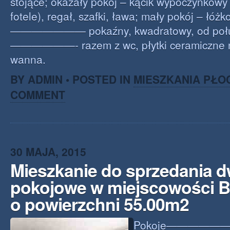
stojące; okazały pokój – kącik wypoczynkowy
fotele), regał, szafki, ława; mały pokój – łóżk
——————— pokaźny, kwadratowy, od połud
——————- razem z wc, płytki ceramiczne n
wanna.
BY ADMIN • POSTED IN
MIESZKANIA PŁO
COMMENT
30 MAJA, 2015
Mieszkanie do sprzedania 
pokojowe w miejscowości 
o powierzchni 55.00m2
Pokoje———————–