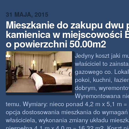
31 MAJA, 2015
Mieszkanie do zakupu dwu
kamienica w miejscowości 
o powierzchni 50.00m2
Jedyny koszt jaki m
właściciel to zainst
gazowego co. Lokal 
pokoi, kuchni, łazie
dobrym, wyremonto
Wyremontowana nie
temu. Wymiary: nieco ponad 4,2 m x 5,1 m = 
opcja dostosowania mieszkania do wymaga
właściciela, wykonania zmiany układu mieszk
niespełna 4,1 m x 4,0 m = 16,32 m2. Koszt ni