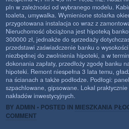
pln w zależności od wybranego modelu. Kabi
toaleta, umywalka. Wymienione stolarka okie
przygotowana instalacja co wraz z zamontow
Nieruchomość obciążona jest hipoteką bank
300000 zł, jednakże do sprzedaży dotychczas
przedstawi zaświadczenie banku o wysokości
niezbędnej do zwolnienia hipoteki, a w termin
dokonania zapłaty, przedłoży zgodę banku n
hipoteki. Remont niespełna 3 lata temu, gładz
na ścianach a także podłodze. Podłogi: panel
szpachlowane, gipsowane. Lokal praktyczni
nakładów inwestycyjnych.
BY ADMIN • POSTED IN
MIESZKANIA PŁO
COMMENT