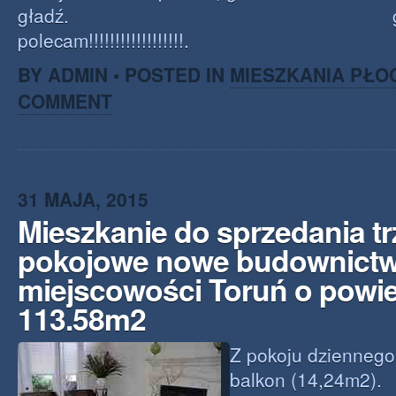
gładź. gora
polecam!!!!!!!!!!!!!!!!!!.
BY ADMIN • POSTED IN
MIESZKANIA PŁO
COMMENT
31 MAJA, 2015
Mieszkanie do sprzedania tr
pokojowe nowe budownict
miejscowości Toruń o powie
113.58m2
Z pokoju dziennego
balkon (1