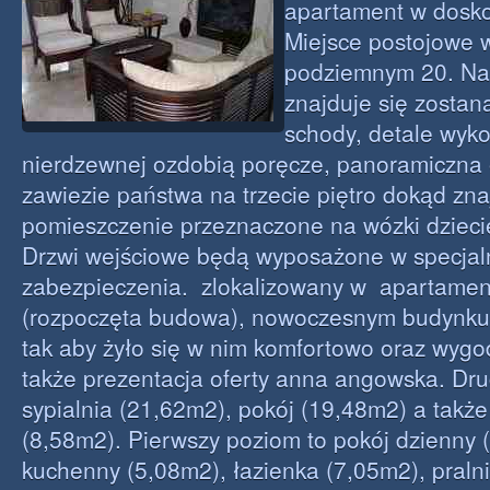
apartament w doskona
Miejsce postojowe 
podziemnym 20. Na 
znajduje się zostan
schody, detale wyko
nierdzewnej ozdobią poręcze, panoramiczna
zawiezie państwa na trzecie piętro dokąd zna
pomieszczenie przeznaczone na wózki dziecię
Drzwi wejściowe będą wyposażone w specjal
zabezpieczenia. zlokalizowany w apartame
(rozpoczęta budowa), nowoczesnym budynku
tak aby żyło się w nim komfortowo oraz wygo
także prezentacja oferty anna angowska. Dru
sypialnia (21,62m2), pokój (19,48m2) a także
(8,58m2). Pierwszy poziom to pokój dzienny
kuchenny (5,08m2), łazienka (7,05m2), praln