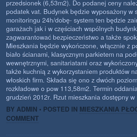
przedsionek (6,53m2). Do podanej ceny należ
podatek vat. Budynek będzie wyposażony w 
monitoringu 24h/dobę- system ten będzie za
garażach jak i w częściach wspólnych budynk
zagwarantować bezpieczeństwo a także spok
Mieszkania będzie wykończone, włącznie z 
biało ścianami, klasycznym parkietem na pod
wewnętrznymi, sanitariatami oraz wykończon
także kuchnią z wykorzystaniem produktów n
włoskich firm. Składa się ono z dwóch pozio
rozkładowe o pow 113,58m2. Termin oddani
grudzień 2012r. Rzut mieszkania dostępny w 
BY ADMIN • POSTED IN
MIESZKANIA PŁO
COMMENT