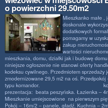
o powierzchni 29.50m2
Mieszkanko małe , 
doskonale wykorzys
dodatkowych formal
pomagamy w uzyska
zakup nieruchomoś
wartości nieruchom
mieszkania, domu, działki jak i budowę domu, 
niniejsze ogłoszenie nie stanowi oferty hand
kodeksu cywilnego. Przedmiotem sprzedaży j
zmodernizowane 29,5 m2 na oś. Przedpokój 
typu komandor. kontakt
prezentacja: beata peszyńska. Łazienka – 4m
Mieszkanie umiejscowione na pierwszym pięt
Pokój – 16m/2 – panele, gładź. Kuchnia – 2m