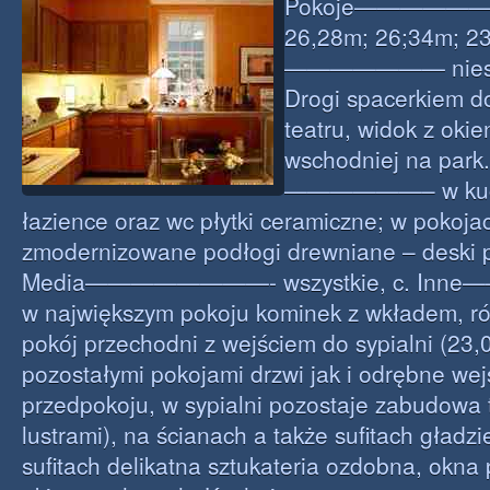
Pokoje———————
26,28m; 26;34m; 23
——————— niespeł
Drogi spacerkiem do
teatru, widok z okie
wschodniej na park.
——————– w kuchn
łazience oraz wc płytki ceramiczne; w pokoja
zmodernizowane podłogi drewniane – deski 
Media————————- wszystkie, c. I
w największym pokoju kominek z wkładem, ró
pokój przechodni z wejściem do sypialni (23
pozostałymi pokojami drzwi jak i odrębne wej
przedpokoju, w sypialni pozostaje zabudowa
lustrami), na ścianach a także sufitach gładz
sufitach delikatna sztukateria ozdobna, okna