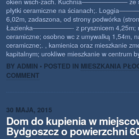
okien wsch-zach. Kuchnia——————— ze sp
płytki ceramiczne na ścianach;. Loggia—
6,02m, zadaszona, od strony podwórka (stron
Łazienka——————- z prysznicem 4,25m; na 
ceramiczne; osobno wc z umywalką 1,54m, na
ceramiczne;. , kamienica oraz mieszkanie z
kapitalnym; urokliwe mieszkanie w centrum b
BY ADMIN • POSTED IN
MIESZKANIA PŁO
COMMENT
30 MAJA, 2015
Dom do kupienia w miejsco
Bydgoszcz o powierzchni 6