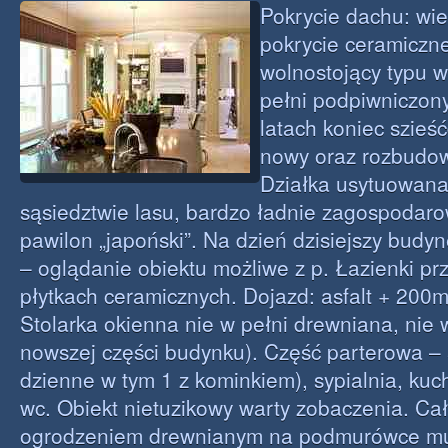
Pokrycie dachu: wi
pokrycie ceramiczn
wolnostojący typu w
pełni podpiwniczon
latach koniec szieść
nowy oraz rozbudo
Działka usytuowan
sąsiedztwie lasu, bardzo ładnie zagospodar
pawilon „japoński”. Na dzień dzisiejszy bud
– oglądanie obiektu możliwe z p. Łazienki pr
płytkach ceramicznych. Dojazd: asfalt + 200
Stolarka okienna nie w pełni drewniana, nie 
nowszej części budynku). Część parterowa – 
dzienne w tym 1 z kominkiem), sypialnia, kuch
wc. Obiekt nietuzikowy warty zobaczenia. Ca
ogrodzeniem drewnianym na podmurówce m