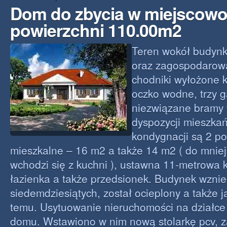
Dom do zbycia w miejscowo
powierzchni 110.00m2
Teren wokół budynk
oraz zagospodarowa
chodniki wyłożone k
oczko wodne, trzy 
niezwiązane bramy 
dyspozycji mieszka
kondygnacji są 2 p
mieszkalne – 16 m2 a także 14 m2 ( do mnie
wchodzi się z kuchni ), ustawna 11-metrowa 
łazienka a także przedsionek. Budynek wznie
siedemdziesiątych, został ocieplony a także ja
temu. Usytuowanie nieruchomości na działc
domu. Wstawiono w nim nową stolarkę pcv,