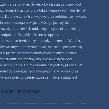
szafy garderobianej. Świetna lokalizacja zarówno pod
względem infrastruktury a także komunikacji miejskiej. W
pobliżu przystanek tramwajowy oraz autobusowy. Składa
się ono z dużego pokoju, z którego jest wyjście na
okazały taras, dwóch oddzielnych sypialni, oddzielnej
rzedpokoju. W pobliżu liczne sklepy, szkoła,
 mieszkanie bardzo czyste a także ustawne. W pobliżu
ów wiślanych, trasy rowerowe, miejsce z piaskownicą
na 3 piętrze w czteropiętrowym ocieplonym bloku z
ieszkania dla rodziny, lub jako inwestycja pod
w 52 m2 na os. Do mieszkania przynależy piwnica. W
arkiet do ewentualnego odświeżenia, w kuchni oraz
ędu na swoje położenie względem stron świata jest
A PŁOCK
•
NO COMMENT