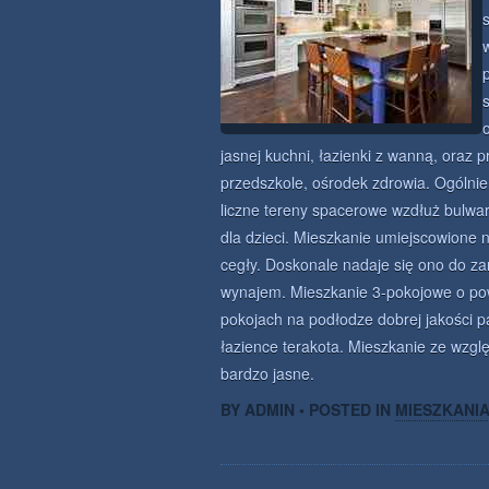
jasnej kuchni, łazienki z wanną, oraz p
przedszkole, ośrodek zdrowia. Ogólnie
liczne tereny spacerowe wzdłuż bulwar
dla dzieci. Mieszkanie umiejscowione 
cegły. Doskonale nadaje się ono do zam
wynajem. Mieszkanie 3-pokojowe o po
pokojach na podłodze dobrej jakości p
łazience terakota. Mieszkanie ze wzgl
bardzo jasne.
BY ADMIN • POSTED IN
MIESZKANI