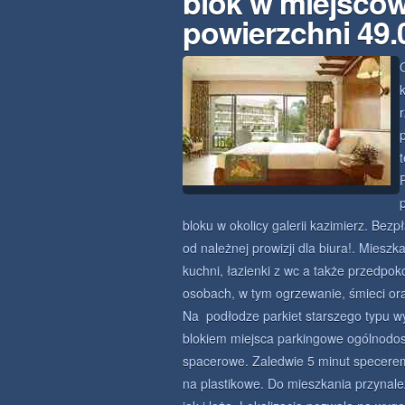
blok w miejsco
powierzchni 49
bloku w okolicy galerii kazimierz. Be
od należnej prowizji dla biura!. Mieszk
kuchni, łazienki z wc a także przedpok
osobach, w tym ogrzewanie, śmieci or
Na podłodze parkiet starszego typu w
blokiem miejsca parkingowe ogólnodost
spacerowe. Zaledwie 5 minut specerem
na plastikowe. Do mieszkania przynale