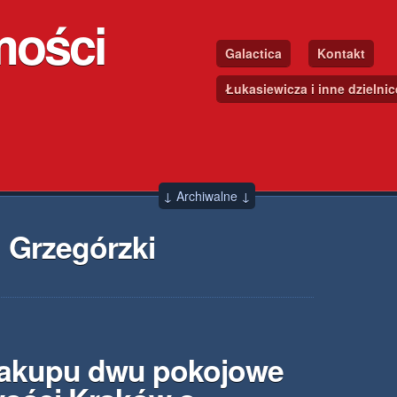
mości
Galactica
Kontakt
Łukasiewicza i inne dzielni
↓ Archiwalne ↓
 Grzegórzki
zakupu dwu pokojowe