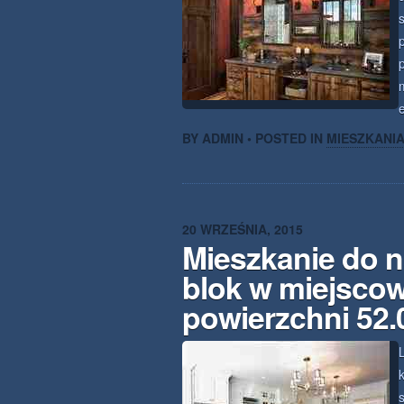
s
BY ADMIN • POSTED IN
MIESZKANI
20 WRZEŚNIA, 2015
Mieszkanie do n
blok w miejsco
powierzchni 52