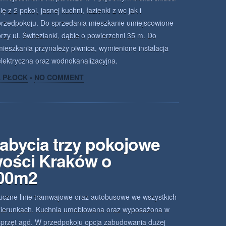
ię z 2 pokoi, jasnej kuchni, łazienki z wc jak i
przedpokoju. Do sprzedania mieszkanie umiejscowione
przy ul. Świtezianki, dąbie o powierzchni 35 m. Do
mieszkania przynależy piwnica, wymienione instalacja
elektryczna oraz wodnokanalizacyjna.
A PŁOCK
•
NO COMMENT
abycia trzy pokojowe
wości Kraków o
.00m2
Liczne linie tramwajowe oraz autobusowe we wszystkich
kierunkach. Kuchnia umeblowana oraz wyposażona w
sprzęt agd. W przedpokoju opcja zabudowania dużej