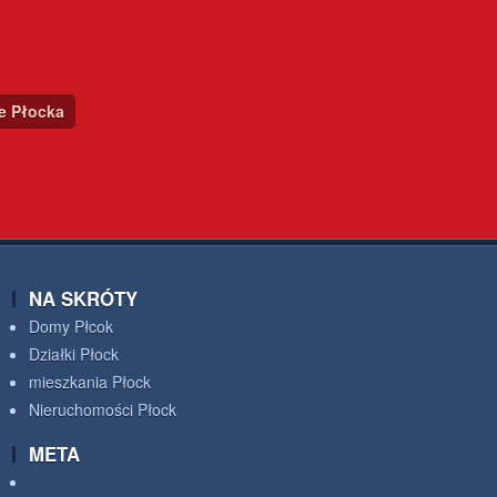
ce Płocka
NA SKRÓTY
Domy Płcok
Działki Płock
mieszkania Płock
Nieruchomości Płock
META