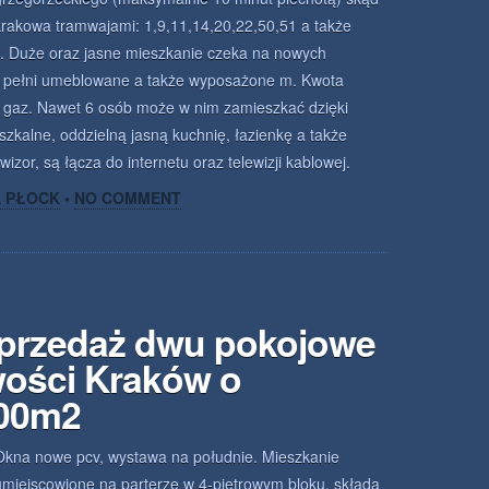
 krakowa tramwajami: 1,9,11,14,20,22,50,51 a także
. Duże oraz jasne mieszkanie czeka na nowych
t w pełni umeblowane a także wyposażone m. Kwota
, gaz. Nawet 6 osób może w nim zamieszkać dzięki
zkalne, oddzielną jasną kuchnię, łazienkę a także
ewizor, są łącza do internetu oraz telewizji kablowej.
A PŁOCK
•
NO COMMENT
sprzedaż dwu pokojowe
wości Kraków o
.00m2
Okna nowe pcv, wystawa na południe. Mieszkanie
umiejscowione na parterze w 4-piętrowym bloku, składa