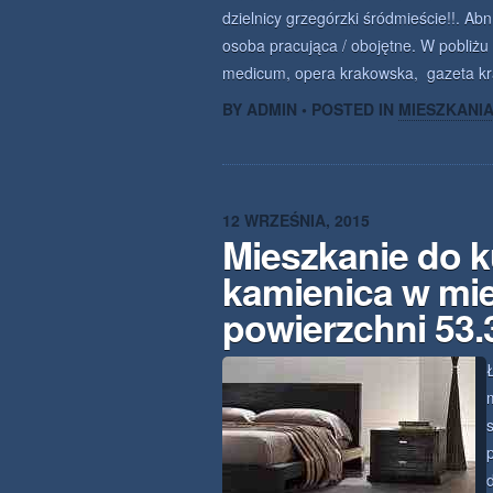
dzielnicy grzegórzki śródmieście!!. Ab
osoba pracująca / obojętne. W pobliżu z
medicum, opera krakowska, gazeta kra
BY ADMIN • POSTED IN
MIESZKANI
12 WRZEŚNIA, 2015
Mieszkanie do k
kamienica w mi
powierzchni 53