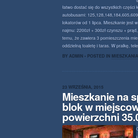
łatwo dostać się do wszystkich części
autobusami: 125,128,148,184,605,609
lokatorów od 1 lipca. Mieszkanie jes
najmu: 2200zł + 300zł czynszu + prąd
temu, że zawiera 3 pomieszczenia mies
oddzielną toaletę i taras. W pralkę, tel
BY ADMIN • POSTED IN
MIESZKANI
23 WRZEŚNIA, 2015
Mieszkanie na 
blok w miejsco
powierzchni 35