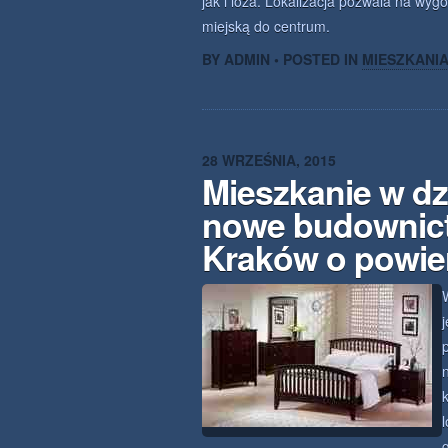
jak i loża. Lokalizacja pozwala na w
miejską do centrum.
BY ADMIN • POSTED IN
MIESZKANI
28 WRZEŚNIA, 2015
Mieszkanie w dz
nowe budownic
Kraków o powie