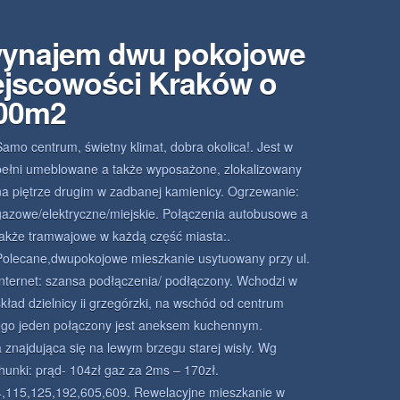
wynajem dwu pokojowe
ejscowości Kraków o
.00m2
Samo centrum, świetny klimat, dobra okolica!. Jest w
pełni umeblowane a także wyposażone, zlokalizowany
na piętrze drugim w zadbanej kamienicy. Ogrzewanie:
gazowe/elektryczne/miejskie. Połączenia autobusowe a
także tramwajowe w każdą część miasta:.
Polecane,dwupokojowe mieszkanie usytuowany przy ul.
Internet: szansa podłączenia/ podłączony. Wchodzi w
skład dzielnicy ii grzegórzki, na wschód od centrum
zego jeden połączony jest aneksem kuchennym.
znajdująca się na lewym brzegu starej wisły. Wg
chunki: prąd- 104zł gaz za 2ms – 170zł.
4,115,125,192,605,609. Rewelacyjne mieszkanie w