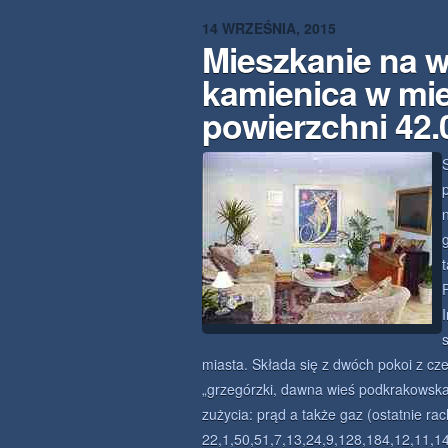
14 WRZEŚNIA, 2015
Mieszkanie na 
kamienica w mi
powierzchni 42
miasta. Składa się z dwóch pokoi z c
„grzegórzki, dawna wieś podkrakowska 
zużycia: prąd a także gaz (ostatnie ra
22,1,50,51,7,13,24,9,128,184,12,11,1