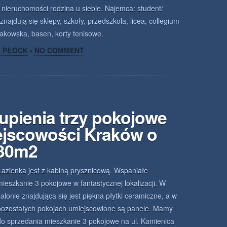
n nieruchomości rodzina u siebie. Najemca: student/
najdują się sklepy, szkoły, przedszkola, licea, collegium
kowska, basen, korty tenisowe.
A PŁOCK
•
NO COMMENT
upienia trzy pokojowe
ejscowości Kraków o
.30m2
Łazienka jest z kabiną prysznicową. Wspaniałe
mieszkanie 3 pokojowe w fantastycznej lokalizacji. W
salonie znajdująca się jest piękna płytki ceramiczne, a w
pozostałych pokojach umiejscowione są panele. Mamy
do sprzedania mieszkanie 3 pokojowe na ul. Kamienica