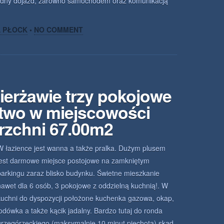
ygodny dojazd, zarówno samochodem oraz komunikacją
A PŁOCK
•
NO COMMENT
ierżawie trzy pokojowe
two w miejscowości
rzchni 67.00m2
W łazience jest wanna a także pralka. Dużym plusem
jest darmowe miejsce postojowe na zamkniętym
parkingu zaraz blisko budynku. Świetne mieszkanie
nawet dla 6 osób, 3 pokojowe z oddzielną kuchnią!. W
kuchni do dyspozycji położone kuchenka gazowa, okap,
lodówka a także kącik jadalny. Bardzo tutaj do ronda
grzegórzeckiego (maksymalnie 10 minut piechotą) skąd