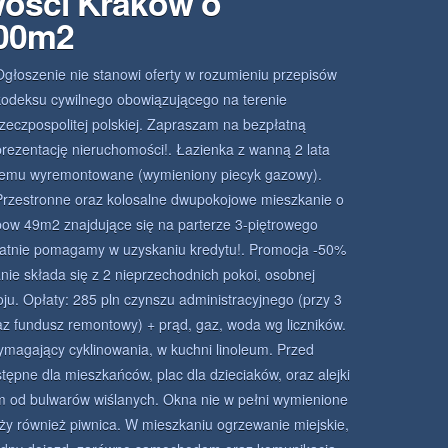
wości Kraków o
.00m2
Ogłoszenie nie stanowi oferty w rozumieniu przepisów
kodeksu cywilnego obowiązującego na terenie
rzeczpospolitej polskiej. Zapraszam na bezpłatną
prezentację nieruchomości!. Łazienka z wanną 2 lata
temu wyremontowane (wymieniony piecyk gazowy).
Przestronne oraz kolosalne dwupokojowe mieszkanie o
pow 49m2 znajdujące się na parterze 3-piętrowego
zpłatnie pomagamy w uzyskaniu kredytu!. Promocja -50%
anie składa się z 2 nieprzechodnich pokoi, osobnej
oju. Opłaty: 285 pln czynszu administracyjnego (przy 3
az fundusz remontowy) + prąd, gaz, woda wg liczników.
ymagający cyklinowania, w kuchni linoleum. Przed
ępne dla mieszkańców, plac dla dzieciaków, oraz alejki
 od bulwarów wiślanych. Okna nie w pełni wymienione
ży również piwnica. W mieszkaniu ogrzewanie miejskie,