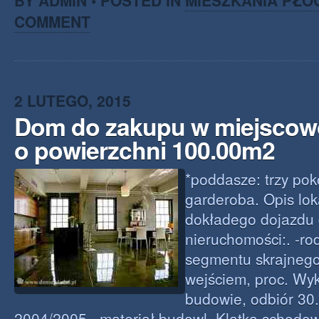
BY ADMIN • POSTED IN
MIESZKANIA PŁO
COMMENT
2 LUTEGO, 2015
Dom do zakupu w miejscowo
o powierzchni 100.00m2
*poddasze: trzy pok
garderoba. Opis loka
dokładego dojazdu
nieruchomości:. -rod
segmentu skrajneg
wejściem, proc. Wy
budowie, odbiór 30
2004/2005 , materiał budowl. Klatka schodo