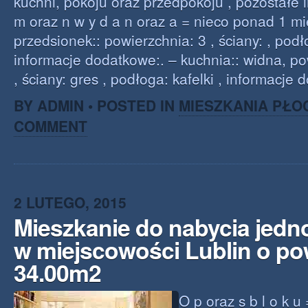
kuchni, pokoju oraz przedpokoju , pozostałe i
m oraz n w y d a n oraz a = nieco ponad 1 mi
przedsionek:: powierzchnia: 3 , ściany: , podło
informacje dodatkowe:. – kuchnia:: widna, p
, ściany: gres , podłoga: kafelki , informacje 
BY ADMIN • POSTED IN
MIESZKANIA PŁO
COMMENT
2 LUTEGO, 2015
Mieszkanie do nabycia jed
w miejscowości Lublin o po
34.00m2
O p oraz s b l o k u 