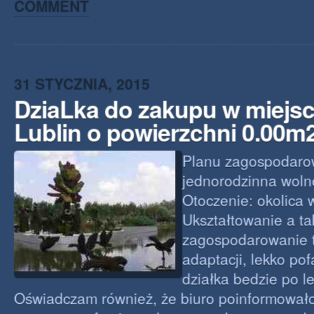
COMMENT
31 STYCZNIA, 2015
DziaLka do zakupu w miejs
Lublin o powierzchni 0.00m
Planu zagospodar
jednorodzinna woln
Otoczenie: okolica 
Ukształtowanie a ta
zagospodarowanie t
adaptacji, lekko po
działka bedzie po le
Oświadczam również, że biuro poinformował