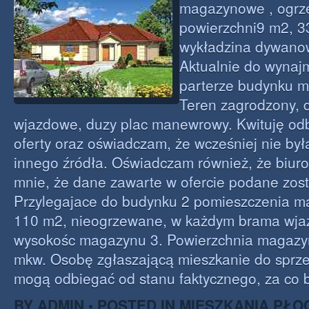
magazynowe , ogrz
powierzchni9 m2, 3
wykładzina dywano
Aktualnie do wynaj
parterze budynku m
Teren zagrodzony, 
wjazdowe, duzy plac manewrowy. Kwituję odbi
oferty oraz oświadczam, że wcześniej nie był
innego źródła. Oświadczam również, że biur
mnie, że dane zawarte w ofercie podane zost
Przylegajace do budynku 2 pomieszczenia m
110 m2, nieogrzewane, w każdym brama wja
wysokośc magazynu 3. Powierzchnia magazy
mkw. Osobę zgłaszającą mieszkanie do sprze
mogą odbiegać od stanu faktycznego, za co b
BY ADMIN • POSTED IN
MIESZKANIA PŁO