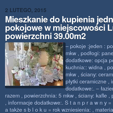
2 LUTEGO, 2015
Mieszkanie do kupienia jed
pokojowe w miejscowości L
powierzchni 39.00m2
– pokoje :jeden : p
mkw , podłogi: pane
dodatkowe: opcja p
kuchnia:: widna , p
mkw , ściany: ceram
płytki ceramiczne , 
dodatkowe:. – łazie
razem , powierzchnia: 5 mkw , ściany: kafle ,
, informacje dodatkowe:. S t a n p r a w n y 
a także s b l o k u = rok wzniesienia: , mater