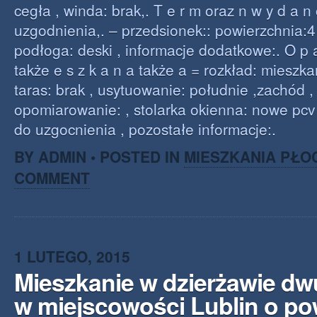
cegła , winda: brak,. T e r m oraz n w y d a n
uzgodnienia,. – przedsionek:: powierzchnia:4 
podłoga: deski , informacje dodatkowe:. O p 
także e s z k a n a także a = rozkład: mieszk
taras: brak , usytuowanie: południe ,zachód , 
opomiarowanie: , stolarka okienna: nowe pcv
do uzgocnienia , pozostałe informacje:.
BY ADMIN • POSTED IN
MIESZKANIA PŁO
COMMENT
1 LUTEGO, 2015
Mieszkanie w dzierżawie d
w miejscowości Lublin o po