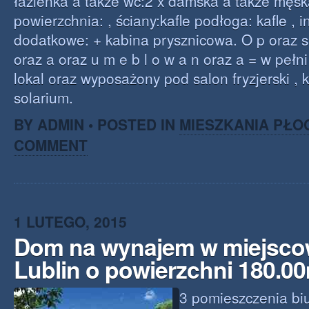
łazienka a także wc:2 x damska a także męsk
powierzchnia: , ściany:kafle podłoga: kafle , 
dodatkowe: + kabina prysznicowa. O p oraz s 
oraz a oraz u m e b l o w a n oraz a = w peł
lokal oraz wyposażony pod salon fryzjerski ,
solarium.
BY ADMIN • POSTED IN
MIESZKANIA PŁO
COMMENT
1 LUTEGO, 2015
Dom na wynajem w miejsco
Lublin o powierzchni 180.0
3 pomieszczenia bi