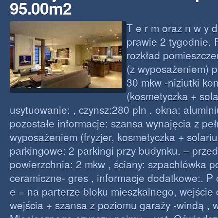
95.00m2
T e r m oraz n w y d
prawie 2 tygodnie.
rozkład pomieszczeń
(z wyposażeniem) p
30 mkw -niziutki ko
(kosmetyczka + sola
usytuowanie: , czynsz:280 pln , okna: alumini
pozostałe informacje: szansa wynajęcia z pe
wyposażeniem (fryzjer, kosmetyczka + solariu
parkingowe: 2 parkingi przy budynku. – przed
powierzchnia: 2 mkw , ściany: szpachlówka po
ceramiczne- gres , informacje dodatkowe:. P o
e = na parterze bloku mieszkalnego, wejście d
wejścia + szansa z poziomu garaży -windą , wi