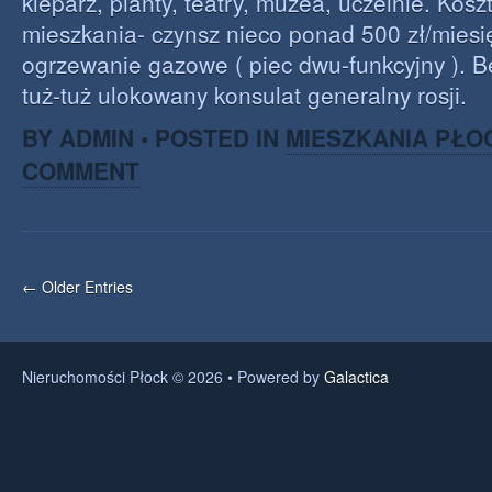
kleparz, planty, teatry, muzea, uczelnie. Kosz
mieszkania- czynsz nieco ponad 500 zł/miesi
ogrzewanie gazowe ( piec dwu-funkcyjny ). B
tuż-tuż ulokowany konsulat generalny rosji.
BY ADMIN • POSTED IN
MIESZKANIA PŁO
COMMENT
← Older Entries
Nieruchomości Płock © 2026 • Powered by
Galactica