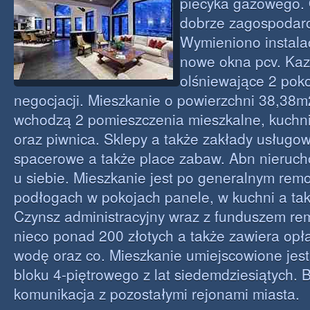
piecyka gazowego. 
dobrze zagospodar
Wymieniono instala
nowe okna pcv. Kaz
olśniewające 2 pok
negocjacji. Mieszkanie o powierzchni 38,38m
wchodzą 2 pomieszczenia mieszkalne, kuchnia
oraz piwnica. Sklepy a także zakłady usługow
spacerowe a także place zabaw. Abn nieruch
u siebie. Mieszkanie jest po generalnym rem
podłogach w pokojach panele, w kuchni a takż
Czynsz administracyjny wraz z funduszem r
nieco ponad 200 złotych a także zawiera opł
wodę oraz co. Mieszkanie umiejscowione jest 
bloku 4-piętrowego z lat siedemdziesiątych. 
komunikacja z pozostałymi rejonami miasta.