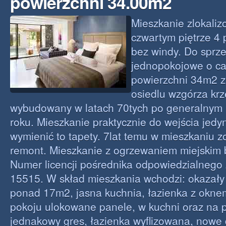
powierzchni 34.00m2
Mieszkanie zlokali
czwartym piętrze 4 
bez windy. Do sprz
jednopokojowe o ca
powierzchni 34m2 z
osiedlu wzgórza krz
wybudowany w latach 70tych po generalnym
roku. Mieszkanie praktycznie do wejścia jedy
wymienić to tapety. 7lat temu w mieszkaniu 
remont. Mieszkanie z ogrzewaniem miejskim 
Numer licencji pośrednika odpowiedzialneg
15515. W skład mieszkania wchodzi: okazały
ponad 17m2, jasna kuchnia, łazienka z okne
pokoju ulokowane panele, w kuchni oraz na 
jednakowy gres, łazienka wyflizowana, nowe