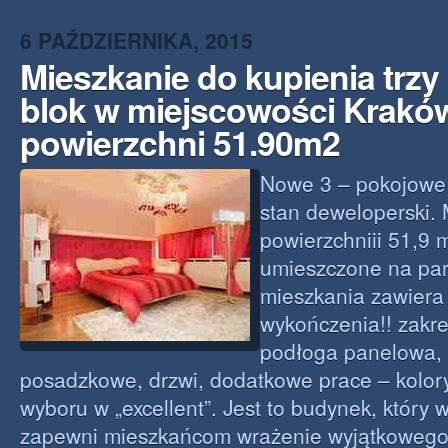
6 PAŹDZIERNIKA, 2015
Mieszkanie do kupienia trz
blok w miejscowości Krakó
powierzchni 51.90m2
Nowe 3 – pokojowe
stan deweloperski. 
powierzchniii 51,9 m
umieszczone na par
mieszkania zawiera 
wykończenia!! zakre
podłoga panelowa, 
posadzkowe, drzwi, dodatkowe prace – kolory
wyboru w „excellent”. Jest to budynek, który w
zapewni mieszkańcom wrażenie wyjątkowego 