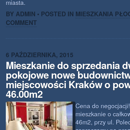
miasta.
BY ADMIN • POSTED IN
MIESZKANIA PŁO
COMMENT
6 PAŹDZIERNIKA, 2015
Mieszkanie do sprzedania 
pokojowe nowe budownict
miejscowości Kraków o pow
46.00m2
Cena do negocjacji
mieszkanie o całkow
46m2, przy ul. Pole