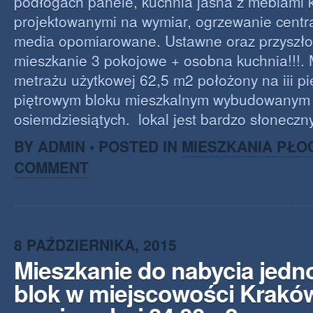
podłogach panele, kuchnia jasna z meblami
projektowanymi na wymiar, ogrzewanie centr
media opomiarowane. Ustawne oraz przyszł
mieszkanie 3 pokojowe + osobna kuchnia!!!. 
metrażu użytkowej 62,5 m2 położony na iii pię
piętrowym bloku mieszkalnym wybudowanym p
osiemdziesiątych. lokal jest bardzo słoneczn
BY ADMIN • POSTED IN
MIESZKANIA PŁO
COMMENT
8 PAŹDZIERNIKA, 2015
Mieszkanie do nabycia jed
blok w miejscowości Krakó