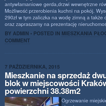
antywłamaniowe gerda,drzwi wewnętrzne rów
Możliwość przerobienia kuchni na pokój. Wy
290zł w tym zaliczka na wodę zimną a także 
oraz zapraszamy na prezentację nieruchomoś
BY ADMIN • POSTED IN
MIESZKANIA PŁO
COMMENT
7 PAŹDZIERNIKA, 2015
Mieszkanie na sprzedaż dw
blok w miejscowości Krakó
powierzchni 38.38m2
Ogrzewanie miejskie