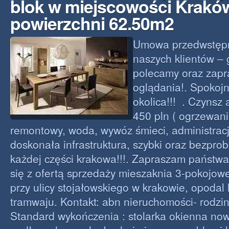
blok w miejscowości Krakó
powierzchni 62.50m2
Umowa przedwstępn
naszych klientów – 
polecamy oraz zap
oglądania!. Spokojn
okolica!!! . Czynsz 
450 pln ( ogrzewani
remontowy, woda, wywóz śmieci, administracj
doskonała infrastruktura, szybki oraz bezpr
każdej części krakowa!!!. Zapraszam państw
się z ofertą sprzedaży mieszaknia 3-pokojo
przy ulicy stojałowskiego w krakowie, opodal 
tramwaju. Kontakt: abn nieruchomości- rodzin
Standard wykończenia : stolarka okienna now