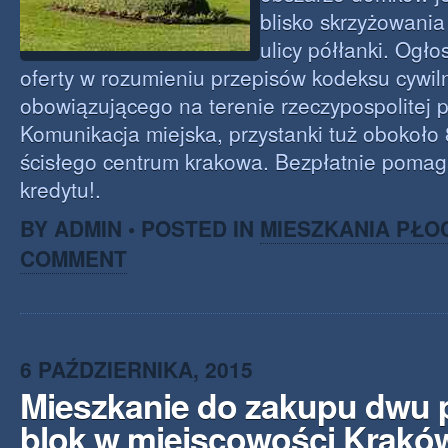
blisko skrzyżowania
ulicy półłanki. Ogło
oferty w rozumieniu przepisów kodeksu cywi
obowiązującego na terenie rzeczypospolitej po
Komunikacja miejska, przystanki tuż obokoło 
ścisłego centrum krakowa. Bezpłatnie poma
kredytu!.
BY ADMIN • POSTED IN
MIESZKANIA PŁO
COMMENT
6 PAŹDZIERNIKA, 2015
Mieszkanie do zakupu dwu
blok w miejscowości Krakó