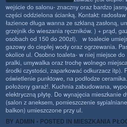
wejście do salonu- znaczny oraz bardzo jasny
części oddzielona ścianką. Kontakt: radosław
łazience długa wanna ze szklaną zasłoną, umy
grzejnik do wieszania ręczników. ) + prąd, ga
osobach od 150 do 200zł). w toalecie umiej
gazowy do ciepłej wody oraz ogrzewania. Pas
okolice ul. Osobno toaleta- w niej miejsce do
pralki, umywalka oraz trochę wolnego miejsc
środki czystości, zaparkować odkurzacz itp).
oświetlenie punktowe, na podłodze ceramika
położony garaż!. Kuchnia zabudowana, wyp
elektryczną płytę. Do wynajęcia mieszkanie
(salon z aneksem, pomieszczenie sypialniane
balkon) umieszczone przy ul.
BY ADMIN • POSTED IN
MIESZKANIA PŁO