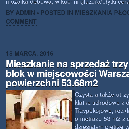
mozaika dębowa, w kuchni glazura/płytki cer
BY ADMIN • POSTED IN
MIESZKANIA PŁO
COMMENT
18 MARCA, 2016
Mieszkanie na sprzedaż trz
blok w miejscowości Warsz
powierzchni 53.68m2
Czysta a także utr
klatka schodowa z
Trzypokojowe, rozk
o metrażu 53 m2 zl
dziesiątym piętrze 