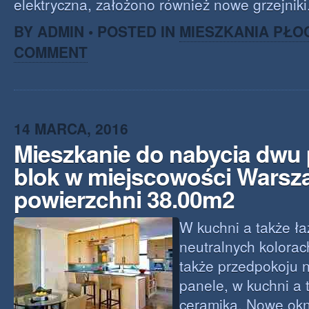
elektryczna, założono również nowe grzejniki
BY ADMIN • POSTED IN
MIESZKANIA PŁO
COMMENT
14 MARCA, 2016
Mieszkanie do nabycia dwu
blok w miejscowości Warsz
powierzchni 38.00m2
W kuchni a także ła
neutralnych kolora
także przedpokoju 
panele, w kuchni a 
ceramika. Nowe okn