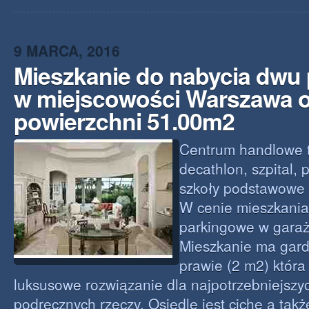
9 MARCA, 2016
Mieszkanie do nabycia dwu
w miejscowości Warszawa 
powierzchni 51.00m2
Centrum handlowe 
decathlon, szpital, 
szkoły podstawowe 
W cenie mieszkania
parkingowe w gara
Mieszkanie ma gard
prawie (2 m2) która
luksusowe rozwiązanie dla najpotrzebniejszy
podręcznych rzeczy. Osiedle jest ciche a takż