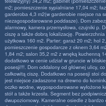
telewizyjny) 34,2 m2; gabinet (pomieszczenie
m2; pomieszczenie sypialniane 17,04 m2; łaz
garderoba 4,3 m2(w garderobie miejsce na s
niezagospodarowane poddasze). Dom zabezp
alarmowy, kamera przemysłowa, czujniki p. D
ciszę a także dobrą lokalizację. Powierzchni
użytkowa 160 m2. Parter: garaż 20 m2; hol 2
pomieszczenie gospodarcze z oknem 3,64 m
1,84 m2; salon 35,2 m2 z wnęką kuchenną 1
dodatkowo w cenie udział w gruncie w bliskie
posesji!!!. Dom oddalony od głównej ulicy, c
całkowitą ciszę. Dodatkowo na posesji stoi 
jest miejsce zadaszone na drewno do komin
oczko wodne, wygospodarowane wyłożone ko
stół a także krzesła. Segment bez podpiwnicz
dwupoziomowy. Kameralne osiedle z bardzo