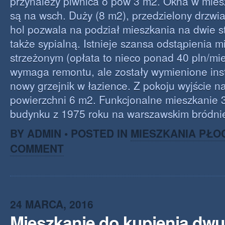
przynależy piwnica o pow 3 m2. Okna w mies
są na wsch. Duży (8 m2), przedzielony drzwi
hol pozwala na podział mieszkania na dwie st
także sypialną. Istnieje szansa odstąpienia m
strzeżonym (opłata to nieco ponad 40 pln/mie
wymaga remontu, ale zostały wymienione inst
nowy grzejnik w łazience. Z pokoju wyjście na
powierzchni 6 m2. Funkcjonalne mieszkanie 
budynku z 1975 roku na warszawskim bródni
BY ADMIN • POSTED IN
MIESZKANIA PŁO
COMMENT
24 MARCA, 2016
Mieszkanie do kupienia dw