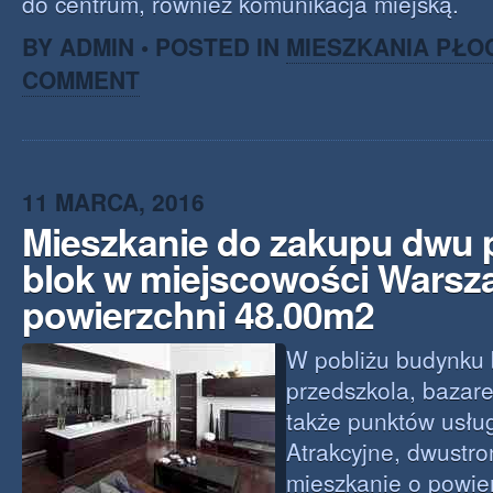
do centrum, również komunikacja miejską.
BY ADMIN • POSTED IN
MIESZKANIA PŁO
COMMENT
11 MARCA, 2016
Mieszkanie do zakupu dwu
blok w miejscowości Warsz
powierzchni 48.00m2
W pobliżu budynku 
przedszkola, bazare
także punktów usłu
Atrakcyjne, dwustr
mieszkanie o powie