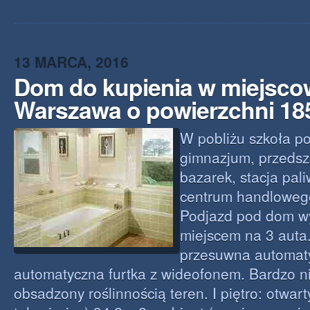
13 MARCA, 2016
Dom do kupienia w miejsco
Warszawa o powierzchni 18
W pobliżu szkoła p
gimnazjum, przedszk
bazarek, stacja pali
centrum handloweg
Podjazd pod dom w
miejscem na 3 auta
przesuwna automaty
automatyczna furtka z wideofonem. Bardzo ni
obsadzony roślinnością teren. I piętro: otwart