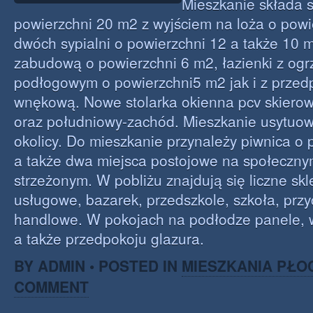
Mieszkanie składa s
powierzchni 20 m2 z wyjściem na loża o powi
dwóch sypialni o powierzchni 12 a także 10 m
zabudową o powierzchni 6 m2, łazienki z og
podłogowym o powierzchni5 m2 jak i z przedp
wnękową. Nowe stolarka okienna pcv skiero
oraz południowy-zachód. Mieszkanie usytuo
okolicy. Do mieszkanie przynależy piwnica o
a także dwa miejsca postojowe na społeczny
strzeżonym. W pobliżu znajdują się liczne sk
usługowe, bazarek, przedszkole, szkoła, przy
handlowe. W pokojach na podłodze panele, w
a także przedpokoju glazura.
BY ADMIN • POSTED IN
MIESZKANIA PŁO
COMMENT