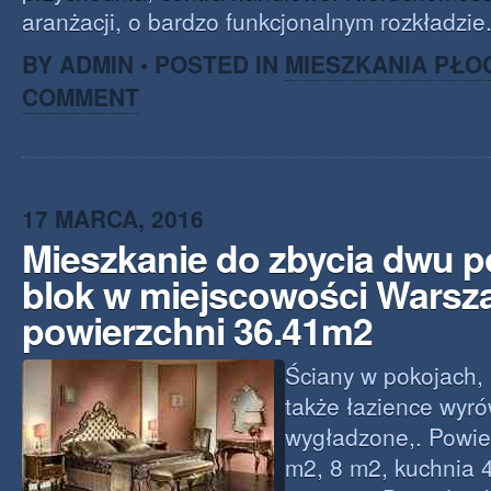
aranżacji, o bardzo funkcjonalnym rozkładzie
BY ADMIN • POSTED IN
MIESZKANIA PŁO
COMMENT
17 MARCA, 2016
Mieszkanie do zbycia dwu 
blok w miejscowości Warsz
powierzchni 36.41m2
Ściany w pokojach,
także łazience wyr
wygładzone,. Powie
m2, 8 m2, kuchnia 4