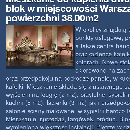
blok w miejscowości Warsz
powierzchni 38.00m2
W okolicy znajdują s
punkty usługowe, pr
a także centra han
oraz łazience kafelk
kolorach. Nowe stol
skierowane na zach
oraz przedpokoju na podłodze panele, w kuch
kafelki. Mieszkanie składa się z ustawnego s
wyjściem na loggię (2 m2), przytulnej sypialni
kuchni (6 m2), łazienki (3 m2) jak i przedpok
salonie ściany malowane, w sypialni bardzo ł
Mieszkanie, sprzedaż, targówek, bródno. Blok
wymieniona większość instalacji. Piętrze w d