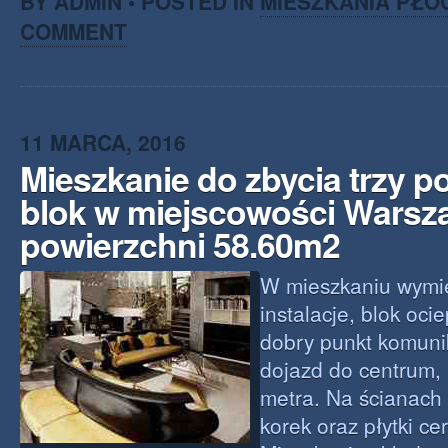
BY ADMIN • POSTED IN
MIESZKANIA PŁO
COMMENT
11 MARCA, 2016
Mieszkanie do zbycia trzy 
blok w miejscowości Warsz
powierzchni 58.60m2
W mieszkaniu wymie
instalacje, blok oci
dobry punkt komunik
dojazd do centrum, 
metra. Na ścianach
korek oraz płytki ce