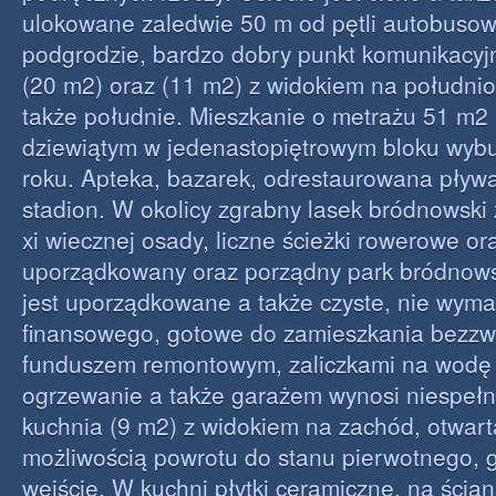
ulokowane zaledwie 50 m od pętli autobusow
podgrodzie, bardzo dobry punkt komunikacyj
(20 m2) oraz (11 m2) z widokiem na południ
także południe. Mieszkanie o metrażu 51 m2 
dziewiątym w jedenastopiętrowym bloku wy
roku. Apteka, bazarek, odrestaurowana pływa
stadion. W okolicy zgrabny lasek bródnowski 
xi wiecznej osady, liczne ścieżki rowerowe or
uporządkowany oraz porządny park bródnows
jest uporządkowane a także czyste, nie wym
finansowego, gotowe do zamieszkania bezzwł
funduszem remontowym, zaliczkami na wodę 
ogrzewanie a także garażem wynosi niespełn
kuchnia (9 m2) z widokiem na zachód, otwart
możliwością powrotu do stanu pierwotnego, 
wejście. W kuchni płytki ceramiczne, na ścian