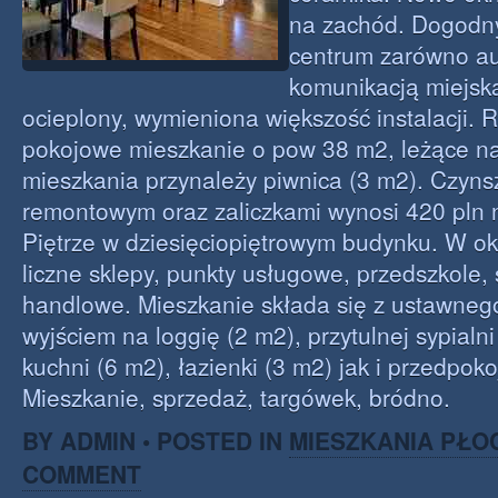
na zachód. Dogodn
centrum zarówno au
komunikacją miejską
ocieplony, wymieniona większość instalacji. 
pokojowe mieszkanie o pow 38 m2, leżące n
mieszkania przynależy piwnica (3 m2). Czyn
remontowym oraz zaliczkami wynosi 420 pln 
Piętrze w dziesięciopiętrowym budynku. W oko
liczne sklepy, punkty usługowe, przedszkole, 
handlowe. Mieszkanie składa się z ustawneg
wyjściem na loggię (2 m2), przytulnej sypialni
kuchni (6 m2), łazienki (3 m2) jak i przedpoko
Mieszkanie, sprzedaż, targówek, bródno.
BY ADMIN • POSTED IN
MIESZKANIA PŁO
COMMENT