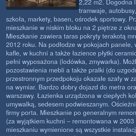
2,22 m2. Dogodna l
tramwaje, autobusy,
szkoła, markety, basen, ośrodek sportowy. Pr
mieszkanie w niskim bloku na 2 piętrze z ok
Mieszkanie zawiera taras pokryty terakotą 
2012 roku. Na podłodze w pokojach panele, 
kafle, w kuchni a także łazience płytki ceram
pełni wyposażona (lodówka, zmywarka). Moż
pozostawienia mebli a także pralki (do uzgod
przestronnym przedpokoju okazałe szafy w z
na wymiar. Bardzo dobry dojazd do metra or
warszawy. Łazienka urządzona w ciepłych ko
umywalką, sedesem podwieszanym. Ościeżnic
firmy porta. Mieszkanie po generalnym remo
(za wyjątkiem kuchni – remontowana w 2003 
mieszkaniu wymienione są wszystkie instalac