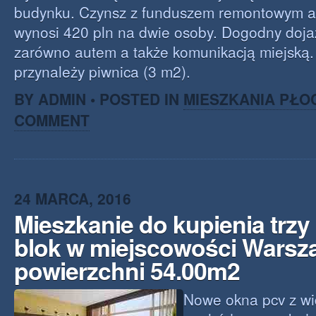
budynku. Czynsz z funduszem remontowym a 
wynosi 420 pln na dwie osoby. Dogodny doja
zarówno autem a także komunikacją miejską.
przynależy piwnica (3 m2).
BY ADMIN • POSTED IN
MIESZKANIA PŁO
COMMENT
24 MARCA, 2016
Mieszkanie do kupienia trz
blok w miejscowości Warsz
powierzchni 54.00m2
Nowe okna pcv z w