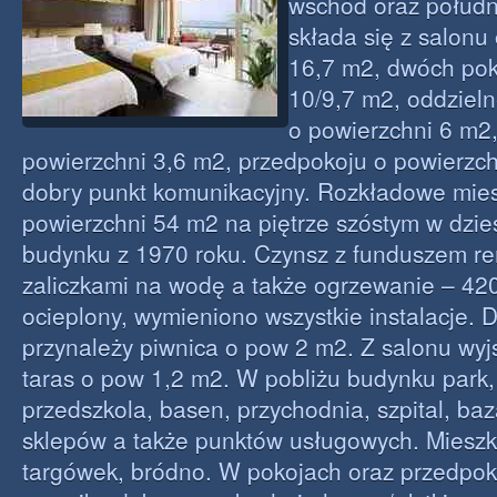
wschód oraz połudn
składa się z salonu
16,7 m2, dwóch pok
10/9,7 m2, oddzieln
o powierzchni 6 m2,
powierzchni 3,6 m2, przedpokoju o powierzc
dobry punkt komunikacyjny. Rozkładowe mie
powierzchni 54 m2 na piętrze szóstym w dzie
budynku z 1970 roku. Czynsz z funduszem 
zaliczkami na wodę a także ogrzewanie – 42
ocieplony, wymieniono wszystkie instalacje. 
przynależy piwnica o pow 2 m2. Z salonu wyjś
taras o pow 1,2 m2. W pobliżu budynku park, 
przedszkola, basen, przychodnia, szpital, baz
sklepów a także punktów usługowych. Mieszk
targówek, bródno. W pokojach oraz przedpo