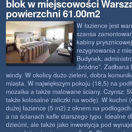
blok w miejscowości Warsz
powierzchni 61.00m2
W łazience jest wann
szansa zamontowan
kabiny prysznicowe
rezygnowania z miej
Budynek, administr
„bródno”. Zadbana 
windy. W okolicy dużo zieleni, dobra komunik
miasta. W największym pokoju (18,5) na po
mozaika a także malowane ściany. Czynsz: 59
także kolosalne zaliczki na wodę). W kuchni 
dużej łazience (5 m2) z oknem na podłogach 
a na ścianach kafle starszego typu. Idealne d
dziećmi, ale także jako inwestycja pod wynaj