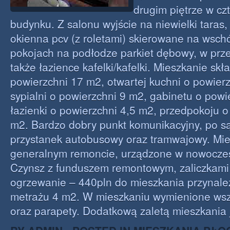
drugim piętrze w cz
budynku. Z salonu wyjście na niewielki taras,
okienna pcv (z roletami) skierowane na wsc
pokojach na podłodze parkiet dębowy, w prze
także łazience kafelki/kafelki. Mieszkanie skł
powierzchni 17 m2, otwartej kuchni o powier
sypialni o powierzchni 9 m2, gabinetu o powi
łazienki o powierzchni 4,5 m2, przedpokoju o
m2. Bardzo dobry punkt komunikacyjny, po s
przystanek autobusowy oraz tramwajowy. Mi
generalnym remoncie, urządzone w nowoczes
Czynsz z funduszem remontowym, zaliczkami
ogrzewanie – 440pln do mieszkania przynale
metrażu 4 m2. W mieszkaniu wymienione wszy
oraz parapety. Dodatkową zaletą mieszkania j