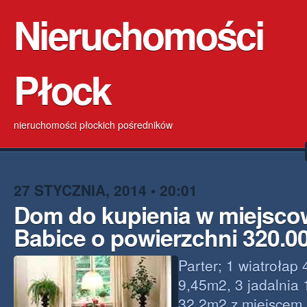
Nieruchomości
Płock
nieruchomości płockich pośredników
27 STYCZNIA, 2014 • 20:01
Dom do kupienia w miejsco
Babice o powierzchni 320.
Parter; 1 wiatrołap
9,45m2, 3 jadalnia 
32,2m2 z miejscem 