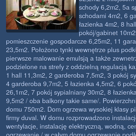
schody 6,2m2, 5a s
schodami 4m2, 6 g
łazienka 4m2, 8 hal
pokój/gabinet 10m2
pomieszczenie gospodarcze 6,25m2, 11 gara
23,5m2. Położono tynki wewnętrze plus podk
pierwsze malowanie emulsją a także zewnet
podzielone na strefy z oddzielną regulacją każ
1 hall 11,3m2, 2 garderoba 7,5m2, 3 pokój s
4 garderoba 9,7m2, 5 łazienka 4,5m2, 6 pokó
26,1m2, 7 pokój sypialniany 30m2, 8 łazienk
9,5m2 / oba balkony takie same/. Powierzchn
domu 750m2. Dom ogrzewa wysokiej klasy pi
firmy duval. W domu rozprowadzono instalacj
wentylacje, instalację elektryczną, wodną, ce
ogrzewanie / w całym domu ogrzewanie pod