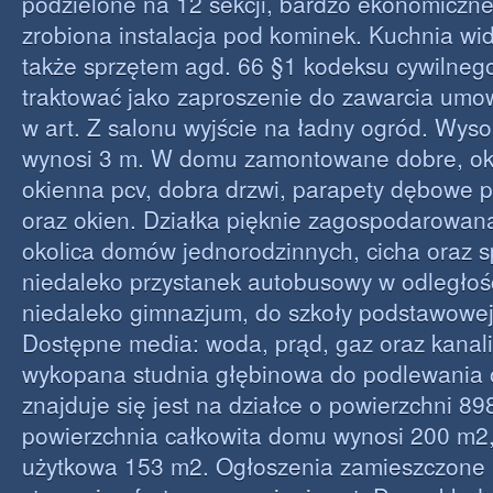
podzielone na 12 sekcji, bardzo ekonomiczne
zrobiona instalacja pod kominek. Kuchnia wi
także sprzętem agd. 66 §1 kodeksu cywilnego
traktować jako zaproszenie do zawarcia umo
w art. Z salonu wyjście na ładny ogród. Wys
wynosi 3 m. W domu zamontowane dobre, oka
okienna pcv, dobra drzwi, parapety dębowe p
oraz okien. Działka pięknie zagospodarowana
okolica domów jednorodzinnych, cicha oraz s
niedaleko przystanek autobusowy w odległoś
niedaleko gimnazjum, do szkoły podstawowej
Dostępne media: woda, prąd, gaz oraz kanaliz
wykopana studnia głębinowa do podlewania 
znajduje się jest na działce o powierzchni 89
powierzchnia całkowita domu wynosi 200 m2,
użytkowa 153 m2. Ogłoszenia zamieszczone n