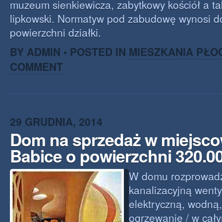
muzeum sienkiewicza, zabytkowy kościół a ta
lipkowski. Normatyw pod zabudowę wynosi 
powierzchni działki.
BY ADMIN • POSTED IN
MIESZKANIA PŁO
COMMENT
29 GRUDNIA, 2014
Dom na sprzedaż w miejsco
Babice o powierzchni 320.
W domu rozprowadzo
kanalizacyjną wentyl
elektryczną, wodną,
ogrzewanie / w ca