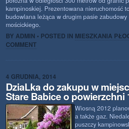
położna w odległości 300 metrów od granic 
kampinoskiej. Prezentowana nieruchomość to
budowlana leżąca w drugim pasie zabudowy o
mościckiego.
BY ADMIN • POSTED IN
MIESZKANIA PŁO
COMMENT
4 GRUDNIA, 2014
DziaLka do zakupu w miejs
Stare Babice o powierzchni
Wiosną 2012 plano
a także gaz. Niedal
puszczy kampinowsk