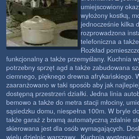
umiejscowiony okaz
wyłożony kostką, m
jednocześnie kilka 
rozprowadzona inst
telefoniczna a także
Rozkład pomieszcze
funkcjonalny a także przemyślany. Kuchnia w
potrzebny sprzęt agd a także zabudowana sz
ciemnego, pięknego drewna afrykańskiego. 
zaaranżowano w taki sposób aby jak najlepie
dostępną przestrzeń działki. Jedna linia aut
bemowo a także do metra stacji młociny, umi
sąsiedzku domu, niespełna 100m. W bryle d
także garaż z bramą automatyczną zdalnie s
skierowana jest dla osób wymagających. Dos
wielu dzielnic warszawy,. Kuchnia występuje 