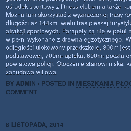
ośrodek sportowy z fitness clubem a także ko
Można tam skorzystać z wyznaczonej trasy r
długości aż 144km, wielu tras pieszej turystyki
atrakcji sportowych. Parapety są nie w pełni
w pełni wykonane z drewna egzotycznego. W 
odległości ulokowany przedszkole, 300m jest
podstawowej, 700m- apteka, 600m- poczta 
powiatowa policji. Otoczenie stanowi niska, 
zabudowa willowa.
BY ADMIN • POSTED IN
MIESZKANIA PŁO
COMMENT
8 LISTOPADA, 2014