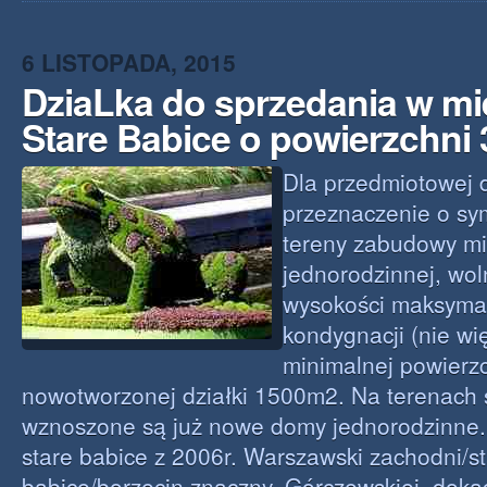
6 LISTOPADA, 2015
DziaLka do sprzedania w m
Stare Babice o powierzchni
Dla przedmiotowej 
przeznaczenie o sy
tereny zabudowy m
jednorodzinnej, wol
wysokości maksymal
kondygnacji (nie wię
minimalnej powierz
nowotworzonej działki 1500m2. Na terenach 
wznoszone są już nowe domy jednorodzinne.
stare babice z 2006r. Warszawski zachodni/s
babice/borzęcin znaczny. Górczewskiej, dok