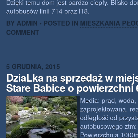
Dzięki temu dom jest bardzo ciepły. Blisko d
autobusów linii 714 oraz l18.
BY ADMIN • POSTED IN
MIESZKANIA PŁO
COMMENT
5 GRUDNIA, 2015
DziaLka na sprzedaż w mie
Stare Babice o powierzchni
Media: prąd, woda, 
zaprojektowana, rea
odległość od przys
autobusowego ztm:
Powierzchnia 1000m