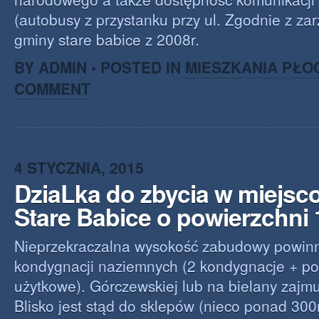
(autobusy z przystanku przy ul. Zgodnie z za
gminy stare babice z 2008r.
BY ADMIN • POSTED IN
MIESZKANIA PŁO
COMMENT
4 STYCZNIA, 2015
DziaLka do zbycia w miejsc
Stare Babice o powierzchni
Nieprzekraczalna wysokość zabudowy powinn
kondygnacji naziemnych (2 kondygnacje + p
użytkowe). Górczewskiej lub na bielany zajmu
Blisko jest stąd do sklepów (nieco ponad 300