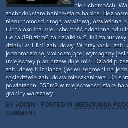
nieruchomości). Wa
zachodni/stare babice/stare babice. Bezpośr
nieruchomości drogą asfaltową, oświetloną o
Cicha okolica, nieruchomość oddalona od uli
Cena 390 zł/m2 za działki w 2 linii zabudowy
działki w 1 linii zabudowy. W przypadku zab
jednorodzinnej wolnostojącej wymagany jest 
(miejscowy plan przewiduje min. Działki prz
zabudowę bliźniaczą (jeden segment na jedne
sąsiedztwie zabudowa mieszkaniowa. Do sprz
powierzchni 650m2 w miejscowości stare babi
granicy warszawy.
BY ADMIN • POSTED IN
MIESZKANIA PŁO
COMMENT