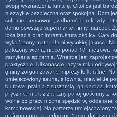
swoją wyznaczona funkcję. Okolica jest bardz
niezwykle bezpieczna oraz spokojna. Dom je
solidnie, sensownie, z dbałością o każdy deta
domu powstaje supermarket firmy marcpol. Ży
lokalizacja oraz infrastruktura okolicy. Cały d
wykończony materiałami wysokiej jakości. Na
położony widna, nieco ponad 10- metrowa ku
zamykaną spiżarnią. Wnętrze jest zaprojekt
praktycznie. Kilkanaście razy w roku odbywają
gminy zorganizowane imprezy kulturalne. Na
umiejscowiony sauna, siłownia, niewielkie p
biurowe, pralnia z suszarnią, garderoba, kotł
prysznicem oraz znaczny pokój gościnny z ko
wolne od pracy można spędzić w, oddalonej 
kampinowskiej. Na parterze umiejscowiony ta
gościnna oraz przedpokój. 1,5km dalej znajd