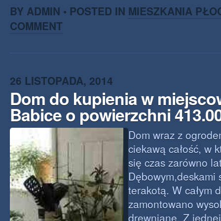
BY ADMIN • POSTED IN
MIESZKANIA PŁO
COMMENT
26 LISTOPADA, 2014
Dom do kupienia w miejsco
Babice o powierzchni 413.
Dom wraz z ogrode
ciekawą całość, w k
się czas zarówno la
Dębowym,deskami 
terakotą. W całym 
zamontowano wysoki
drewniane. Z jednej