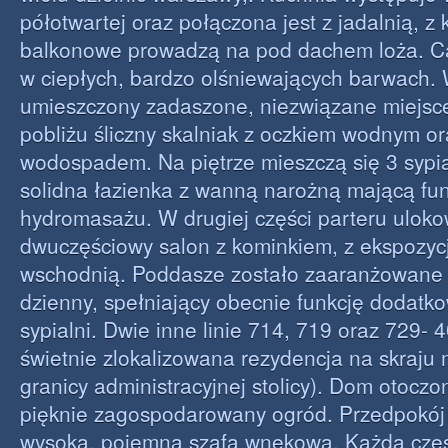
półotwartej oraz połączona jest z jadalnią, z 
balkonowe prowadzą na pod dachem loża. C
w ciepłych, bardzo olśniewających barwach. 
umieszczony zadaszone, niezwiązane miejsce
pobliżu śliczny skalniak z oczkiem wodnym o
wodospadem. Na piętrze mieszczą się 3 sypia
solidna łazienka z wanną narożną mającą fu
hydromasażu. W drugiej części parteru ulok
dwuczęściowy salon z kominkiem, z ekspozyc
wschodnią. Poddasze zostało zaaranżowane 
dzienny, spełniający obecnie funkcję dodatko
sypialni. Dwie inne linie 714, 719 oraz 729- 
świetnie zlokalizowana rezydencja na skraju
granicy administracyjnej stolicy). Dom otoczon
pięknie zagospodarowany ogród. Przedpokój
wysoką, pojemną szafą wnękową. Każda czę