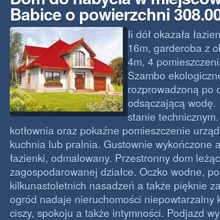
Babice o powierzchni 308.
Ii dół okazała łazi
16m, garderoba z 
4m, 4 pomieszczeni
Szambo ekologiczn
rozprowadzoną po dz
odsączającą wodę.
stanie technicznym
kotłownia oraz pokaźne pomieszczenie urządz
kuchnia lub pralnia. Gustownie wykończone 
łazienki, odmalowany. Przestronny dom leżąc
zagospodarowanej działce. Oczko wodne, po
kilkunastoletnich nasadzeń a także pięknie
ogród nadaje nieruchomości niepowtarzalny k
ciszy, spokoju a także intymności. Podjazd w