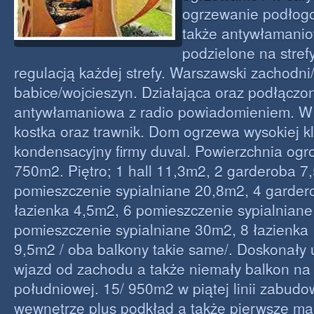
ogrzewanie podłog
także antywłamani
podzielone na stref
regulacją każdej strefy. Warszawski zachodni
babice/wojcieszyn. Działająca oraz podłączon
antywłamaniowa z radio powiadomieniem. W 
kostka oraz trawnik. Dom ogrzewa wysokiej kl
kondensacyjny firmy duval. Powierzchnia og
750m2. Piętro; 1 hall 11,3m2, 2 garderoba 7
pomieszczenie sypialniane 20,8m2, 4 garder
łazienka 4,5m2, 6 pomieszczenie sypialniane
pomieszczenie sypialniane 30m2, 8 łazienka 
9,5m2 / oba balkony takie same/. Doskonały u
wjazd od zachodu a także niemały balkon na 
południowej. 15/ 950m2 w piątej linii zabudo
wewnętrze plus podkład a także pierwsze ma