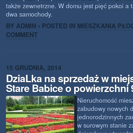
także zewnetrzne. W domu jest pięć pokoi a 
dwa samochody.
BY ADMIN • POSTED IN
MIESZKANIA PŁO
COMMENT
15 GRUDNIA, 2014
DziaLka na sprzedaż w mie
Stare Babice o powierzchni
Nieruchomość miesz
zabudowy nowych 
jednorodzinnych za
w surowym stanie z