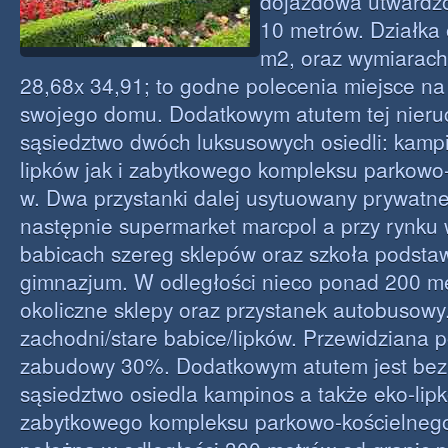
dojazdowa utwardzo
10 metrów. Działka
m2, oraz wymiarach
28,68x 34,91; to godne polecenia miejsce n
swojego domu. Dodatkowym atutem tej nieru
sąsiedztwo dwóch luksusowych osiedli: kampi
lipków jak i zabytkowego kompleksu parkowo-k
w. Dwa przystanki dalej usytuowany prywatne
następnie supermarket marcpol a przy rynku 
babicach szereg sklepów oraz szkoła podsta
gimnazjum. W odległości nieco ponad 200 me
okoliczne sklepy oraz przystanek autobusowy
zachodni/stare babice/lipków. Przewidziana 
zabudowy 30%. Dodatkowym atutem jest bez
sąsiedztwo osiedla kampinos a także eko-lip
zabytkowego kompleksu parkowo-kościelnego z