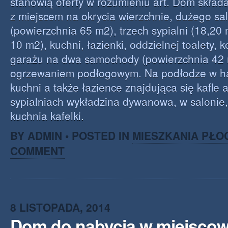
stanowią oferty w rozumieniu art. Dom składa
z miejscem na okrycia wierzchnie, dużego sal
(powierzchnia 65 m2), trzech sypialni (18,20
10 m2), kuchni, łazienki, oddzielnej toalety, ko
garażu na dwa samochody (powierzchnia 42 
ogrzewaniem podłogowym. Na podłodze w hal
kuchni a także łazience znajdująca się kafle a
sypialniach wykładzina dywanowa, w salonie, 
kuchnia kafelki.
BY ADMIN • POSTED IN
MIESZKANIA PŁO
COMMENT
8 LISTOPADA, 2014
Dom do nabycia w miejscow