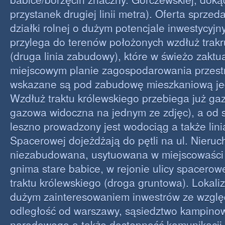
przystanek drugiej linii metra). Oferta sprzed
działki rolnej o dużym potencjale inwestycyjn
przylega do terenów położonych wzdłuż trakr
(druga linia zabudowy), które w świeżo zakt
miejscowym planie zagospodarowania przes
wskazane są pod zabudowę mieszkaniową je
Wzdłuż traktu królewskiego przebiega już ga
gazowa widoczna na jednym ze zdjęc), a od 
leszno prowadzony jest wodociąg a także lini
Spacerowej dojeżdżają do pętli na ul. Nieru
niezabudowana, usytuowana w miejscowaści 
gnima stare babice, w rejonie ulicy spacerowej
traktu królewskiego (droga gruntowa). Lokaliz
dużym zainteresowaniem inwestrów ze wzgl
odległość od warszawy, sąsiedztwo kampino
narodowego a także dostępność komunikacji 