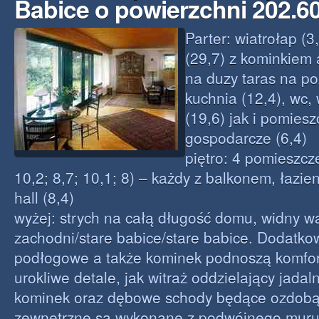
Babice o powierzchni 202.
Parter: wiatrołap (3,
(29,7) z kominkiem 
na duzy taras na po
kuchnia (12,4), wc,
(19,6) jak i pomies
gospodarcze (6,4)
piętro: 4 pomieszcz
10,2; 8,7; 10,1; 8) – każdy z balkonem, łazie
hall (8,4)
wyżej: strych na całą długość domu, widny w
zachodni/stare babice/stare babice. Dodatk
podłogowe a także kominek podnoszą komfor
urokliwe detale, jak witraż oddzielający jadal
kominek oraz dębowe schody będące ozdobą 
zewnętrzne sa wykonane z podwójnego muru