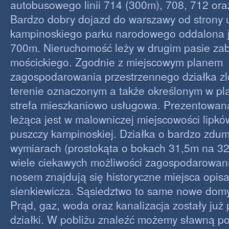
autobusowego linii 714 (300m), 708, 712 ora
Bardzo dobry dojazd do warszawy od strony u
kampinoskiego parku narodowego oddalona j
700m. Nieruchomość leży w drugim pasie zab
mościckiego. Zgodnie z miejscowym planem
zagospodarowania przestrzennego działka zl
terenie oznaczonym a także określonym w pl
strefa mieszkaniowo usługowa. Prezentowan
leżąca jest w malowniczej miejscowości lipkó
puszczy kampinoskiej. Działka o bardzo zdu
wymiarach (prostokąta o bokach 31,5m na 32
wiele ciekawych możliwości zagospodarowani
nosem znajdują się historyczne miejsca opisa
sienkiewicza. Sąsiedztwo to same nowe domy
Prąd, gaz, woda oraz kanalizacja zostały już
działki. W pobliżu znaleźć możemy sławną po