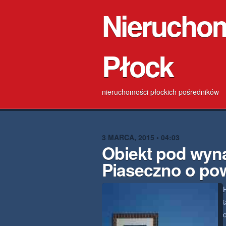
Nierucho
Płock
nieruchomości płockich pośredników
3 MARCA, 2015 • 04:03
Obiekt pod wyn
Piaseczno o po