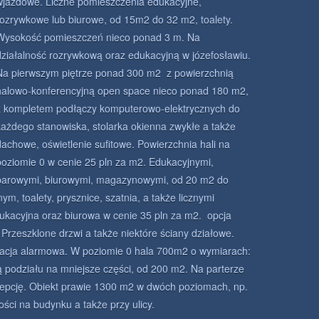
wjazdowe. Liczne pomieszczenia edukacyjne,
rozrywkowe lub biurowe, od 15m2 do 32 m2, toalety.
Wysokość pomieszczeń nieco ponad 3 m. Na
działalność rozrywkową oraz edukacyjną w józefosławiu.
Na pierwszym piętrze ponad 300 m2 z powierzchnią
halowo-konferencyjną open space nieco ponad 180 m2,
z kompletem podłączy komputerowo-elektrycznych do
każdego stanowiska, stolarka okienna zwykłe a także
dachowe, oświetlenie sufitowe. Powierzchnia hali na
poziomie 0 w cenie 25 pln za m2. Edukacyjnymi,
barowymi, biurowymi, magazynowymi, od 20 m2 do
, toalety, prysznice, szatnia, a także licznymi
ukacyjna oraz biurowa w cenie 35 pln za m2. opcja
. Przeszklone drzwi a także niektóre ściany działowe.
lacja alarmowa. W poziomie 0 hala 700m2 o wymiarach:
ą podziału na mniejsze części, od 200 m2. Na parterze
epcję. Obiekt prawie 1300 m2 w dwóch poziomach, np.
ci na budynku a także przy ulicy.