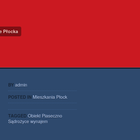
ce Płocka
BY
admin
POSTED IN
Mieszkania Płock
TAGGED
Obiekt
Piaseczno
Sądrożyce
wynajem