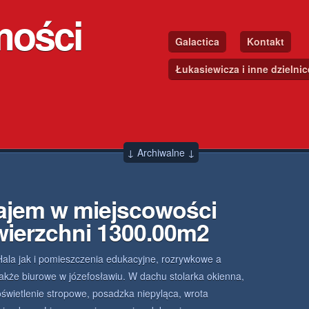
mości
Galactica
Kontakt
Łukasiewicza i inne dzielni
↓ Archiwalne ↓
ajem w miejscowości
wierzchni 1300.00m2
Hala jak i pomieszczenia edukacyjne, rozrywkowe a
także biurowe w józefosławiu. W dachu stolarka okienna,
oświetlenie stropowe, posadzka niepyląca, wrota