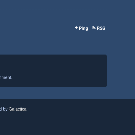
Ping
RSS
mment.
ed by
Galactica