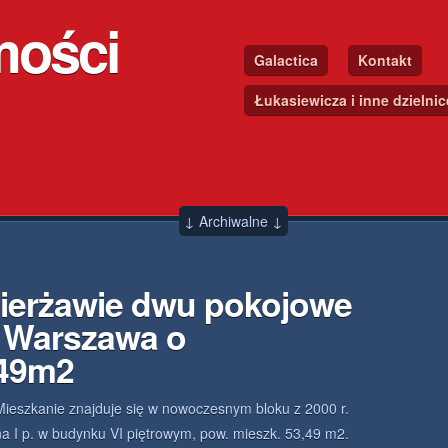
mości
Galactica
Kontakt
Łukasiewicza i inne dzielni
↓ Archiwalne ↓
zierżawie dwu pokojowe
 Warszawa o
.49m2
Mieszkanie znajduje się w nowoczesnym bloku z 2000 r.
na I p. w budynku VI piętrowym, pow. mieszk. 53,49 m2.