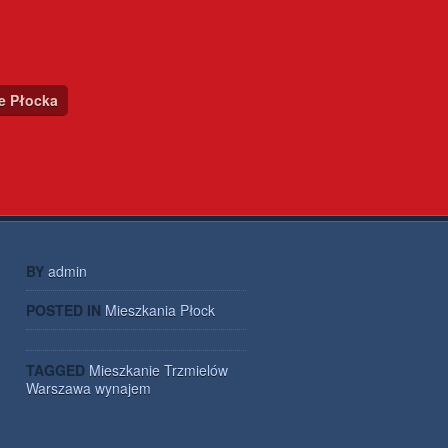
ce Płocka
BY
admin
POSTED IN
Mieszkania Płock
TAGGED
Mieszkanie
Trzmielów
Warszawa
wynajem