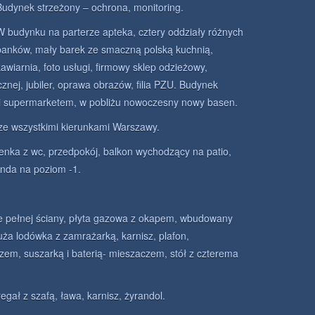
Budynek strzeżony – ochrona, monitoring.
W budynku na parterze apteka, cztery oddziały różnych
banków, mały barek ze smaczną polską kuchnią,
kawiarnia, foto usługi, firmowy sklep odzieżowy,
znej, jubiler, oprawa obrazów, filia PZU. Budynek
 i supermarketem, w pobliżu nowoczesny nowy basen.
ze wszystkimi kierunkami Warszawy.
ienka z wc, przedpokój, balkon wychodzący na patio,
nda na poziom -1.
 pełnej ściany, płyta gazowa z okapem, wbudowany
duża lodówka z zamrażarką, karnisz, plafon,
m, suszarką i baterią- mieszaczem, stół z czterema
regał z szafą, ława, karnisz, żyrandol.