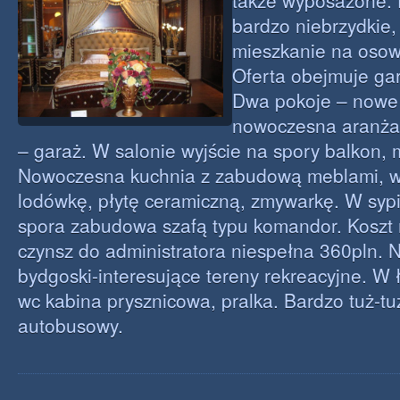
także wyposażone.
bardzo niebrzydkie
mieszkanie na osowe
Oferta obejmuje ga
Dwa pokoje – nowe
nowoczesna aranża
– garaż. W salonie wyjście na spory balkon, m
Nowoczesna kuchnia z zabudową meblami, 
lodówkę, płytę ceramiczną, zmywarkę. W sypi
spora zabudowa szafą typu komandor. Koszt 
czynsz do administratora niespełna 360pln. 
bydgoski-interesujące tereny rekreacyjne. W 
wc kabina prysznicowa, pralka. Bardzo tuż-tu
autobusowy.