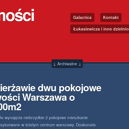
mości
Galactica
Kontakt
Łukasiewicza i inne dzielni
↓ Archiwalne ↓
zierżawie dwu pokojowe
wości Warszawa o
.00m2
Do wynajęcia niebrzydkie 2 pokojowe mieszkanie
usytuowane w ścisłym centrum warszawy. Doskonała