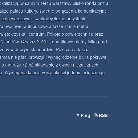
lokalizacja, w samym sercu warszawy blisko ronda onz a
także pałacu kultury, świetne połączenia komunikacyjne
z całą warszawą – w okolicy liczne przystanki
tramwajowe, autobusowe a także stacje metra
świętokrzyska i centrum. Pokoje o powierzchni18 oraz
16 metrów. Czynsz 2100zł, dodatkowo płatny tylko prąd.
żony w dobrym standardzie. Polecam a także
mca nie płaci prowizji!!! wynagrodzenie biura pokrywa
ie o metrażu 42m2 składa się z dwóch niezależnych
koju. Wymagana kaucja w wysokości jednomiesięcznego
Ping
RSS