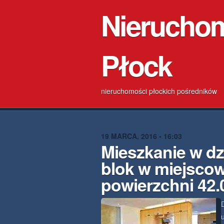
Nierucho
Płock
nieruchomości płockich pośredników
19 MARCA, 2016 • 16:03
Mieszkanie w d
blok w miejsco
powierzchni 42