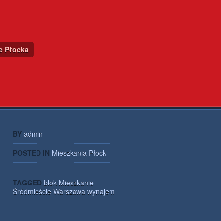
ce Płocka
BY
admin
POSTED IN
Mieszkania Płock
TAGGED
blok
Mieszkanie
Śródmieście
Warszawa
wynajem