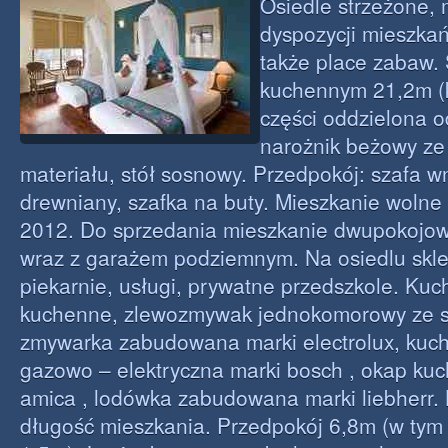
Osiedle strzeżone,
dyspozycji mieszka
także place zabaw.
kuchennym 21,2m (
części oddzielona o
narożnik beżowy z
materiału, stół sosnowy. Przedpokój: szafa 
drewniany, szafka na buty. Mieszkanie wolne
2012. Do sprzedania mieszkanie dwupokojow
wraz z garażem podziemnym. Na osiedlu skl
piekarnie, usługi, prywatne przedszkole. Kuc
kuchenne, zlewozmywak jednokomorowy ze st
zmywarka zabudowana marki electrolux, kuch
gazowo – elektryczna marki bosch , okap ku
amica , lodówka zabudowana marki liebherr. 
długość mieszkania. Przedpokój 6,8m (w ty