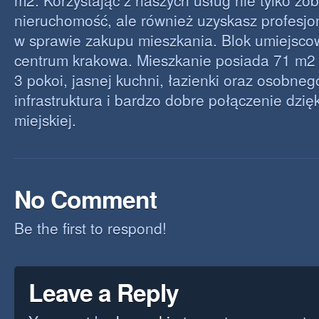
m2. Korzystając z naszych usług nie tylko zo
nieruchomość, ale również uzyskasz profesj
w sprawie zakupu mieszkania. Blok umiejsc
centrum krakowa. Mieszkanie posiada 71 m2 o
3 pokoi, jasnej kuchni, łazienki oraz osobne
infrastruktura i bardzo dobre połączenie dzię
miejskiej.
No Comment
Be the first to respond!
Leave a Reply