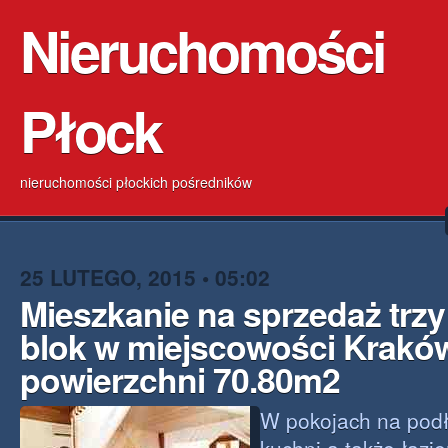
Nieruchomości
Płock
nieruchomości płockich pośredników
25 LUTEGO, 2015 • 05:02
Mieszkanie na sprzedaż trz
blok w miejscowości Krakó
powierzchni 70.80m2
W pokojach na podł