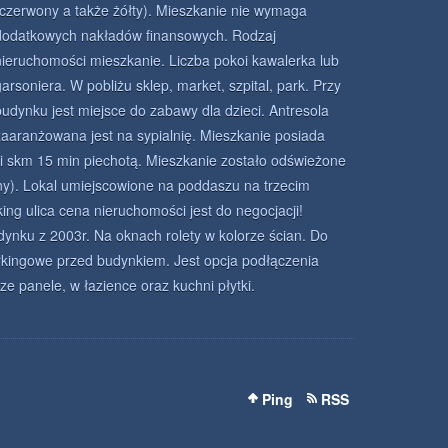
(czerwony a także żółty). Mieszkanie nie wymaga
dodatkowych nakładów finansowych. Rodzaj
nieruchomości mieszkanie. Liczba pokoi kawalerka lub
garsoniera. W pobliżu sklep, market, szpital, park. Przy
budynku jest miejsce do zabawy dla dzieci. Antresola
zaaranżowana jest na sypialnię. Mieszkanie posiada
ki skm 15 min piechotą. Mieszkanie zostało odświeżone
y). Lokal umiejscowione na poddaszu na trzecim
ing ulica cena nieruchomości jest do negocjacji!
nku z 2003r. Na oknach rolety w kolorze ścian. Do
rkingowe przed budynkiem. Jest opcja podłączenia
dze panele, w łazience oraz kuchni płytki.
Ping
RSS