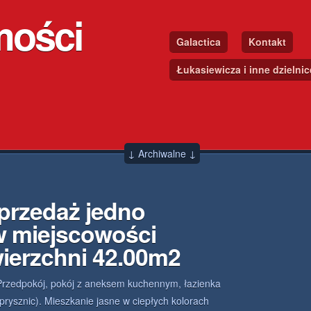
mości
Galactica
Kontakt
Łukasiewicza i inne dzielni
↓ Archiwalne ↓
przedaż jedno
w miejscowości
ierzchni 42.00m2
Przedpokój, pokój z aneksem kuchennym, łazienka
(prysznic). Mieszkanie jasne w ciepłych kolorach