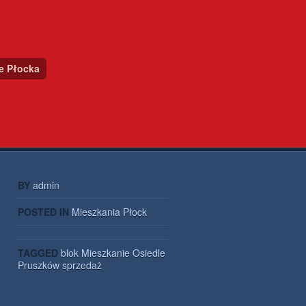
ce Płocka
BY
admin
POSTED IN
Mieszkania Płock
TAGGED
blok
Mieszkanie
Osiedle
Pruszków
sprzedaż