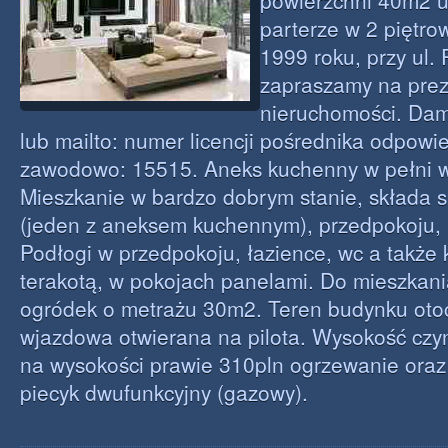
powierzchni 40m2 
parterze w 2 piętr
1999 roku, przy ul.
zapraszamy na prez
nieruchomości. Da
lub mailto: numer licencji pośrednika odpowi
zawodowo: 15515. Aneks kuchenny w pełni 
Mieszkanie w bardzo dobrym stanie, składa si
(jeden z aneksem kuchennym), przedpokoju, ła
Podłogi w przedpokoju, łazience, wc a także
terakotą, w pokojach panelami. Do mieszkani
ogródek o metrażu 30m2. Teren budynku oto
wjazdowa otwierana na pilota. Wysokość czyn
na wysokości prawie 310pln ogrzewanie oraz
piecyk dwufunkcyjny (gazowy).