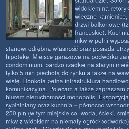
standardzie. Salon
widokiem na retoryka
wieczne kamienice, 
drzwi balkonowe (tz
francuskie). Kuchni
mkw w pełni wypos
stanowi odrębną własność oraz posiada utr
hipotekę. Miejsce garażowe na podwórku za
condominium, bardzo rzadkie na starym mieśc
tylko 5 min piechotą do rynku a także na waw
wisłę. Dookoła pełna infrastruktura handlow
komunikacyjna. Polecam a także zapraszam d
biurem nieruchomości monopolis. Ekspozycja
sypialniany oraz kuchnia – północno wschodni
250 pln (w tym miejskie co, woda, ścieki, śmie
mkw z widokiem na niemały ogród/podwórko