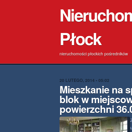
Nierucho
Płock
nieruchomości płockich pośredników
20 LUTEGO, 2014 • 05:02
Mieszkanie na 
blok w miejsco
powierzchni 36