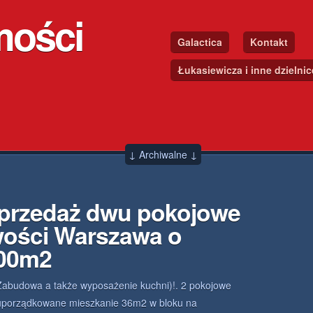
mości
Galactica
Kontakt
Łukasiewicza i inne dzielni
↓ Archiwalne ↓
sprzedaż dwu pokojowe
wości Warszawa o
.00m2
Zabudowa a także wyposażenie kuchni)!. 2 pokojowe
uporządkowane mieszkanie 36m2 w bloku na