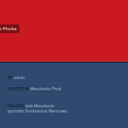
ce Płocka
BY
admin
POSTED IN
Mieszkania Płock
TAGGED
blok
Mieszkanie
sprzedaż
Śródmieście
Warszawa