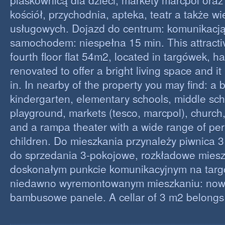
piaskownicą dla dzieci, markety marcpol oraz
kościół, przychodnia, apteka, teatr a także wi
usługowych. Dojazd do centrum: komunikacją
samochodem: niespełna 15 min. This attract
fourth floor flat 54m2, located in targówek, h
renovated to offer a bright living space and it
in. In nearby of the property you may find: a 
kindergarten, elementary schools, middle sch
playground, markets (tesco, marcpol), church,
and a rampa theater with a wide range of pe
children. Do mieszkania przynależy piwnica 3
do sprzedania 3-pokojowe, rozkładowe mies
doskonałym punkcie komunikacyjnym na tar
niedawno wyremontowanym mieszkaniu: now
bambusowe panele. A cellar of 3 m2 belongs t