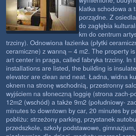
wymienione, budynek
klatka schodowa a 
porządne. Z osiedla 
do zagłębia kultura
km do centrum arty
trzciny). Odnowiona łazienka (płytki ceramiczn
ceramiczne) z wanną – 4 m2. The property is 
art center in praga, called fabryka trzciny. In t
installations are listed, the building is insula
elevator are clean and neat. Ładna, widna k
oknem na stronę wschodnią, przestronny sal
wyjściem na słoneczną loggię (strona zach-poł
12m2 (wschód) a także 9m2 (południowy- za
minutes to downtown by car, 20 minutes by pu
pobliżu: strzeżony parking, przystanek autob
przedszkole, szkoły podstawowe, gimnazjum, 