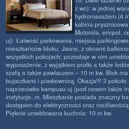
10. Dwie łazienki (
z wc): w jednej wan
hydromasażem (4 m 
kabina prysznicowa 
Motorola, ericpol, 
uj). Łatwość parkowania, miejsca parkingowe
mieszkańców bloku. Jasne, z oknami balkon
wszystkich pokojach; pozostaje w nim umebl
wyposażenie, z wyjątkiem pralki a także lodów
szafą a także pawlaczem – 10 m kw. Blok ma 
bujaczkami i piaskownicą. Okazja!!! 3 pokoło
naprzeciwko kampusu uj (pod nosem także inn
instytucje, m. Mieszkanie posiada znaczny ba
dostępem do elektryczności oraz możliwością
Pięknie umeblowana kuchnia: 10 m kw.