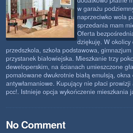
dodatkowo płatne m
w garażu podziemn
naprzeciwko wola p
sprzedania mam mie
Oferta bezpośredni
dziękuję. W okolicy
przedszkola, szkoła podstawowa, gimnazjum 
przystanek białowiejska. Mieszkanie trzy pok
deweloperskim, na ścianach umieszczone gła
pomalowane dwukrotnie białą emulsją, okna 
antywłamaniowe. Kupujący nie płaci prowizji
pcc!. Istnieje opcja wykończenie mieszkania j
No Comment