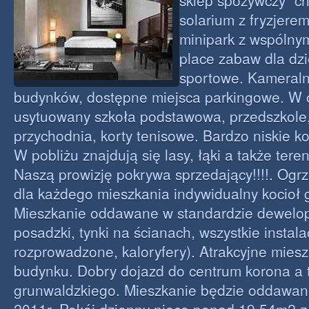
sklep spożywczy "ch
solarium z fryzjere
minipark z wspólnym
place zabaw dla dzi
sportowe. Kameralne
budynków, dostępne miejsca parkingowe. W o
usytuowany szkoła podstawowa, przedszkole,
przychodnia, korty tenisowe. Bardzo niskie ko
W pobliżu znajdują się lasy, łąki a także ter
Naszą prowizję pokrywa sprzedający!!!!. Og
dla każdego mieszkania indywidualny kocioł 
Mieszkanie oddawane w standardzie dewelop
posadzki, tynki na ścianach, wszystkie instala
rozprowadzone, kaloryfery). Atrakcyjne mie
budynku. Dobry dojazd do centrum korona a 
grunwaldzkiego. Mieszkanie będzie oddawane 