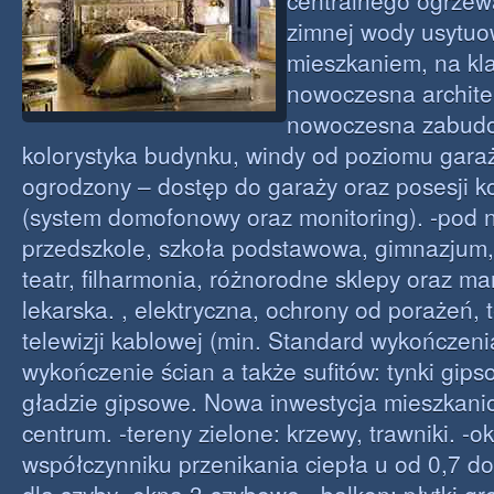
centralnego ogrzewa
zimnej wody usytu
mieszkaniem, na kla
nowoczesna architek
nowoczesna zabud
kolorystyka budynku, windy od poziomu garaż
ogrodzony – dostęp do garaży oraz posesji k
(system domofonowy oraz monitoring). -pod
przedszkole, szkoła podstawowa, gimnazjum, 
teatr, filharmonia, różnorodne sklepy oraz ma
lekarska. , elektryczna, ochrony od porażeń, 
telewizji kablowej (min. Standard wykończeni
wykończenie ścian a także sufitów: tynki gips
gładzie gipsowe. Nowa inwestycja mieszkani
centrum. -tereny zielone: krzewy, trawniki. -o
współczynniku przenikania ciepła u od 0,7 do