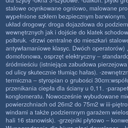
dla szyby -okna 3-szybowe. -balkon: płytki gr
stalowe ocynkowane ogniowo, malowane pro
wypełnione szkłem bezpiecznym barwionym.
układ drogowy: droga dojazdowa do podziem
wewnętrznych jak i dojście do klatek schodo
polbruk. -drzwi centralne do mieszkań stalo
antywłamaniowe klasyc. Dwóch operatorów) , 
domofonowa, osprzęt elektryczny – standard
śródmieściu (istniejąca zabudowa pierzejowa
od ulicy skutecznie tłumiąc hałas). -zewnętrzn
termiczna – styropian o grubości 30cm:współ
przenikania ciepła dla ściany u 0,11. -parap
konglomeratu. Nowocześnie wybudowane mi
powierzchniach od 26m2 do 75m2 w iii-pięt
windami a także podziemnym garażem wielo
hali 16 stanowisk). -grzejniki płytowo – konw