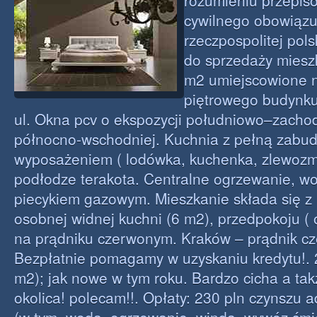
rozumieniu przepis
cywilnego obowiązu
rzeczpospolitej pols
do sprzedaży miesz
m2 umiejscowione n
piętrowego budynku
ul. Okna pcv o ekspozycji południowo–zachod
północno-wschodniej. Kuchnia z pełną zabu
wyposażeniem ( lodówka, kuchenka, zlewozm
podłodze terakota. Centralne ogrzewanie, 
piecykiem gazowym. Mieszkanie składa się z
osobnej widnej kuchni (6 m2), przedpokoju (
na prądniku czerwonym. Kraków – prądnik cz
Bezpłatnie pomagamy w uzyskaniu kredytu!. 2 
m2); jak nowe w tym roku. Bardzo cicha a ta
okolica! polecam!!. Opłaty: 230 pln czynszu 