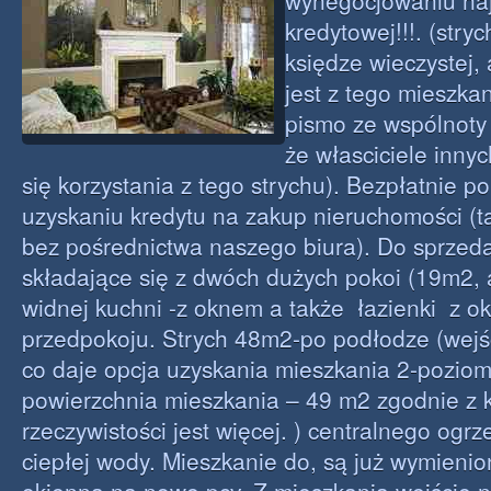
wynegocjowaniu naj
kredytowej!!!. (stryc
księdze wieczystej, 
jest z tego mieszkan
pismo ze wspólnoty
że własciciele innyc
się korzystania z tego strychu). Bezpłatnie
uzyskaniu kredytu na zakup nieruchomości (
bez pośrednictwa naszego biura). Do sprzed
składające się z dwóch dużych pokoi (19m2,
widnej kuchni -z oknem a także łazienki z o
przedpokoju. Strych 48m2-po podłodze (wejś
co daje opcja uzyskania mieszkania 2-pozi
powierzchnia mieszkania – 49 m2 zgodnie z 
rzeczywistości jest więcej. ) centralnego ogr
ciepłej wody. Mieszkanie do, są już wymienio