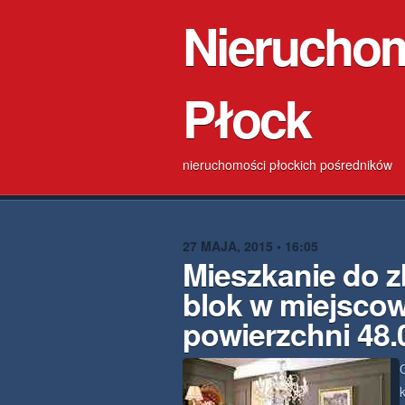
Nierucho
Płock
nieruchomości płockich pośredników
27 MAJA, 2015 • 16:05
Mieszkanie do 
blok w miejsco
powierzchni 48