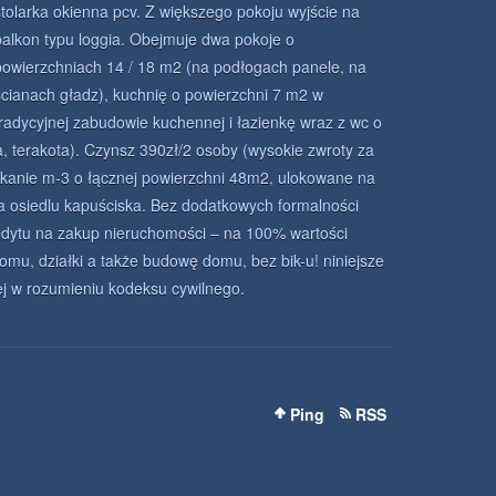
stolarka okienna pcv. Z większego pokoju wyjście na
balkon typu loggia. Obejmuje dwa pokoje o
powierzchniach 14 / 18 m2 (na podłogach panele, na
scianach gładz), kuchnię o powierzchni 7 m2 w
tradycyjnej zabudowie kuchennej i łazienkę wraz z wc o
, terakota). Czynsz 390zł/2 osoby (wysokie zwroty za
kanie m-3 o łącznej powierzchni 48m2, ulokowane na
a osiedlu kapuściska. Bez dodatkowych formalności
dytu na zakup nieruchomości – na 100% wartości
mu, działki a także budowę domu, bez bik-u! niniejsze
ej w rozumieniu kodeksu cywilnego.
Ping
RSS