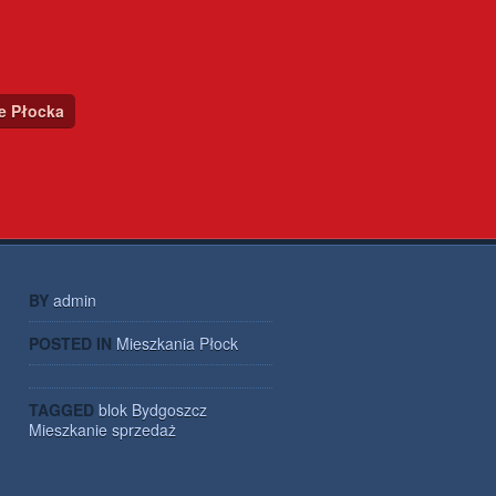
ce Płocka
BY
admin
POSTED IN
Mieszkania Płock
TAGGED
blok
Bydgoszcz
Mieszkanie
sprzedaż