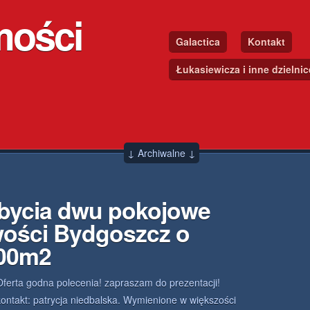
mości
Galactica
Kontakt
Łukasiewicza i inne dzielni
↓ Archiwalne ↓
zbycia dwu pokojowe
wości Bydgoszcz o
.00m2
Oferta godna polecenia! zapraszam do prezentacji!
kontakt: patrycja niedbalska. Wymienione w większości