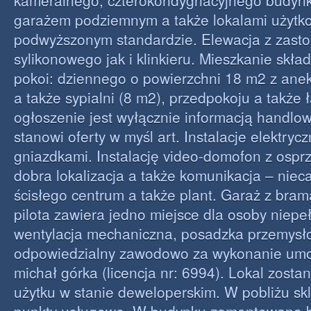
kameralnego, czterokondygnacyjnego budynk
garażem podziemnym a także lokalami użytk
podwyższonym standardzie. Elewacja z zast
sylikonowego jak i klinkieru. Mieszkanie skła
pokoi: dziennego o powierzchni 18 m2 z an
a także sypialni (8 m2), przedpokoju a także ł
ogłoszenie jest wyłącznie informacją handlow
stanowi oferty w myśl art. Instalacje elektryc
gniazdkami. Instalację video-domofon z ospr
dobra lokalizacja a także komunikacja – niec
ścisłego centrum a także plant. Garaż z br
pilota zawiera jedno miejsce dla osoby niepe
wentylacja mechaniczna, posadzka przemysł
odpowiedzialny zawodowo za wykonanie umo
michał górka (licencja nr: 6994). Lokal zosta
użytku w stanie deweloperskim. W pobliżu sk