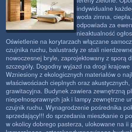
tereny zielone. Op
indywidualne każdeg
woda zimna, ciepła,
odpowiada za ewent
nieaktualność ogłos
Oświetlenie na korytarzach włączane samocz
czujnika ruchu, balustrady ze stali nierdzewn
nowoczesnej bryle, zaprojektowany z sporą d
szczegóły. Dogodny wyjazd na drogi krajowe 
Wzniesiony z ekologicznych materiałów o naj
właściwościach cieplnych oraz akustycznych, 
grawitacyjna. Budynek zawiera zewnętrzną pl
niepełnosprawnych jak i lampy zewnętrzne 
czujnik ruchu. Wynagrodzenie pośrednika po
sprzedający!!! do sprzedania mieszkanie o p
w okolicy dobrego pasterza, ulokowane na ii 