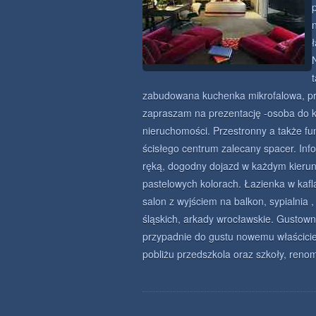
zabudowana kuchenka mikrofalowa, pral
zapraszam na prezentację -osoba do k
nieruchomości. Przestronny a także f
ścisłego centrum zalecany spacer. Inf
ręką, dogodny dojazd w każdym kierunk
pastelowych kolorach. Łazienka w kafl
salon z wyjściem na balkon, sypialnia
śląskich, arkady wrocławskie. Gustown
przypadnie do gustu nowemu właściciel
pobliżu przedszkola oraz szkoły, reno