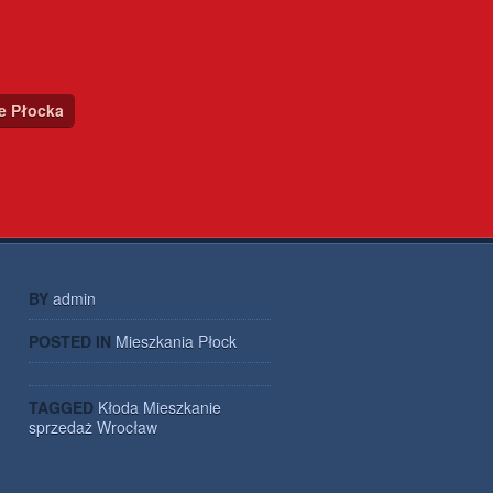
ce Płocka
BY
admin
POSTED IN
Mieszkania Płock
TAGGED
Kłoda
Mieszkanie
sprzedaż
Wrocław