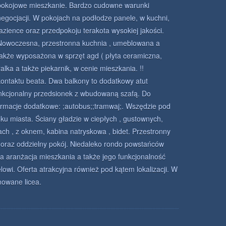
pokojowe mieszkanie. Bardzo cudowne warunki
negocjacji. W pokojach na podłodze panele, w kuchni,
łazience oraz przedpokoju terakota wysokiej jakości.
Nowoczesna, przestronna kuchnia , umeblowana a
także wyposażona w sprzęt agd ( płyta ceramiczna,
ka a także piekarnik, w cenie mieszkania. !!
ontaktu beata. Dwa balkony to dodatkowy atut
unkcjonalny przedsionek z wbudowaną szafą. Do
ormacje dodatkowe: ;autobus;;tramwaj;. Wszędzie pod
u miasta. Ściany gładzie w ciepłych , gustownych,
ach , z oknem, kabina natryskowa , bidet. Przestronny
 , oraz oddzielny pokój. Niedaleko rondo powstańców
a aranżacja mieszkania a także jego funkcjonalność
owi. Oferta atrakcyjna również pod kątem lokalizacji. W
mowane licea.