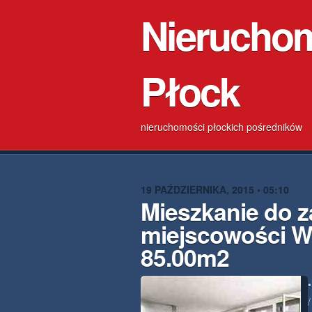
Nierucho
Płock
nieruchomości płockich pośredników
19 PAŹDZIERNIKA, 2015 • 05:10
Mieszkanie do z
miejscowości W
85.00m2