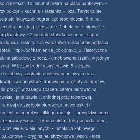
„solidarności”, 10 minut of metra na placu bankowym. •
trzy pokoje + kuchnia + łazienka + loża. Terytorialnie
wola ale faktycznie pogranicze śródmieścia. 5 minut
piechotą: poczta, przedszkole, żlobek, hale mirowskie,
targ kwiatowy. • 2 niemałe stolarka okienna –super
ym słońcu). Historyczna warszawska ulica przechodząca
eptak. Http:///pdf/kamienice_chlodna20_2. Historyczna
ak na zabudowę z pocz. • umeblowana (szafki w jednym
tryna). W bezpośrednim sąsiedztwie 5 sklepów
e do zabawy, zagłębie punktów handlowych oraz
dowej. Dwa przystanki tramwajem do złotych tarasów,
ę do pracy? w zasięgu spaceru centra biurowe: na
wskiej, jana pawła ii, chłodnej przy towarowej,
tramwaj do zagłębia biurowego na wołoskiej /
na jest usługami wszelkiego rodzaju – prawdziwe serce
 czerwony wieprz, chłodna bistro, folk gospoda, atrio,
reco oraz wiele, wiele innych. • instalacja kablowego
no balkonowe – oryginalne, skrzynkowe (wsch. • loża