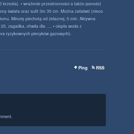
2 krzesła). • wrażenie przestronności a także jasności
rony świata oraz sufit 3m 35 cm. Można załatwić (nieco
domu. Minutę piechotą od żelaznej, 5 min. Aktywna
25, zagadka, chwila dla …. • ciepła woda z
era ryzykownych piecyków gazowych).
Ping
RSS
mment.