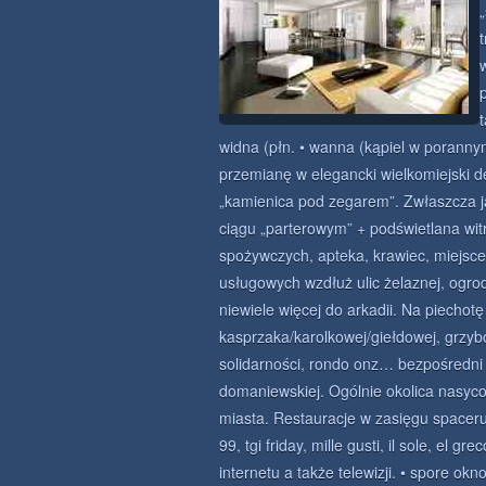
widna (płn. • wanna (kąpiel w porann
przemianę w elegancki wielkomiejski d
„kamienica pod zegarem”. Zwłaszcza j
ciągu „parterowym” + podświetlana wi
spożywczych, apteka, krawiec, miejsc
usługowych wzdłuż ulic żelaznej, ogro
niewiele więcej do arkadii. Na piechot
kasprzaka/karolkowej/giełdowej, grzybo
solidarności, rondo onz… bezpośredni 
domaniewskiej. Ogólnie okolica nasyco
miasta. Restauracje w zasięgu spaceru:
99, tgi friday, mille gusti, il sole, el g
internetu a także telewizji. • spore ok