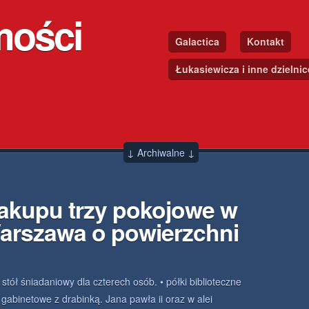
mości
Galactica
Kontakt
Łukasiewicza i inne dzielni
↓ Archiwalne ↓
akupu trzy pokojowe w
arszawa o powierzchni
• stół śniadaniowy dla czterech osób. • półki biblioteczne
/ gabinetowe z drabinką. Jana pawła ii oraz w alei