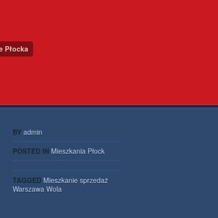
ce Płocka
BY
admin
POSTED IN
Mieszkania Płock
TAGGED
Mieszkanie
sprzedaż
Warszawa
Wola