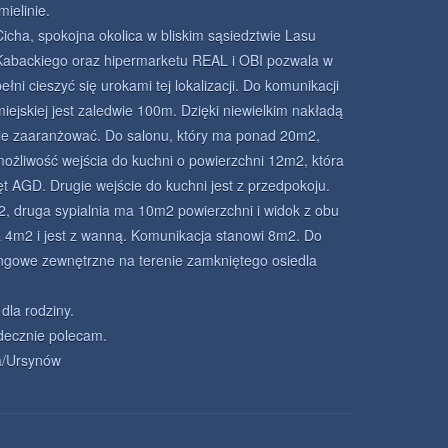
mielinie.
Cicha, spokojna okolica w bliskim sąsiedztwie Lasu
Kabackiego oraz hipermarketu REAL i OBI pozwala w
pełni cieszyć się urokami tej lokalizacji. Do komunikacji
miejskiej jest zaledwie 100m. Dzięki niewielkim nakładą
e zaaranżować. Do salonu, który ma ponad 20m2,
możliwość wejścia do kuchni o powierzchni 12m2, która
 AGD. Drugie wejście do kuchni jest z przedpokoju.
, druga sypialnia ma 10m2 powierzchni i widok z obu
a 4m2 i jest z wanną. Komunikacja stanowi 8m2. Do
ingowe zewnętrzne na terenie zamkniętego osiedla
dla rodziny.
decznie polecam.
/Ursynów