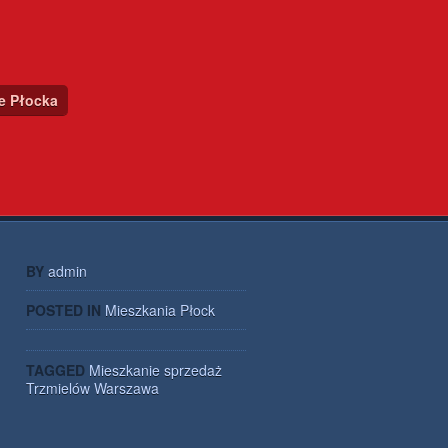
ce Płocka
BY
admin
POSTED IN
Mieszkania Płock
TAGGED
Mieszkanie
sprzedaż
Trzmielów
Warszawa