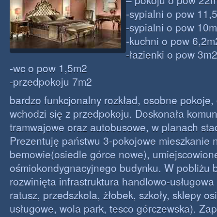
– pokoju o pow 22
-sypialni o pow 11
-sypialni o pow 10
-kuchni o pow 6,2m
-łazienki o pow 3m
-wc o pow 1,5m2
-przedpokoju 7m2
bardzo funkcjonalny rozkład, osobne pokoje, 
wchodzi się z przedpokoju. Doskonała komuni
tramwajowe oraz autobusowe, w planach stac
Prezentuję państwu 3-pokojowe mieszkanie 
bemowie(osiedle górce nowe), umiejscowione
ośmiokondygnacyjnego budynku. W pobliżu 
rozwinięta infrastruktura handlowo-usługow
ratusz, przedszkola, żłobek, szkoły, sklepy o
usługowe, wola park, tesco górczewska). Za