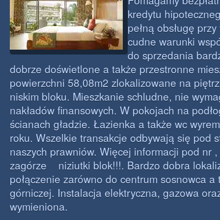
Pomagamy bezpłatn
kredytu hipoteczne
pełną obsługę przy t
cudne warunki wspó
do sprzedania bard
dobrze doświetlone a także przestronne mies
powierzchni 58,08m2 zlokalizowane na piętr
niskim bloku. Mieszkanie schludne, nie wym
nakładów finansowych. W pokojach na podło
ścianach gładzie. Łazienka a także wc wyr
roku. Wszelkie transakcje odbywają się pod 
naszych prawniów. Więcej informacji pod nr ,
zagórze niziutki blok!!!. Bardzo dobra lokali
połączenie zarówno do centrum sosnowca a 
górniczej. Instalacja elektryczna, gazowa or
wymieniona.