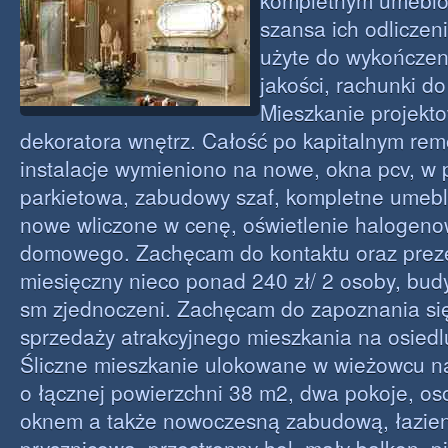
kompletnym umeblow
szansa ich odliczeni
użyte do wykończen
jakości, rachunki d
Mieszkanie projekt
dekoratora wnętrz. Całość po kapitalnym rem
instalacje wymieniono na nowe, okna pcv, w 
parkietowa, zabudowy szaf, kompletne umebl
nowe wliczone w cenę, oświetlenie halogenow
domowego. Zachęcam do kontaktu oraz preze
miesięczny nieco ponad 240 zł/ 2 osoby, bu
sm zjednoczeni. Zachęcam do zapoznania się
sprzedaży atrakcyjnego mieszkania na osiedlu
Śliczne mieszkanie ulokowane w wieżowcu na
o łącznej powierzchni 38 m2, dwa pokoje, os
oknem a także nowoczesną zabudową, łazien