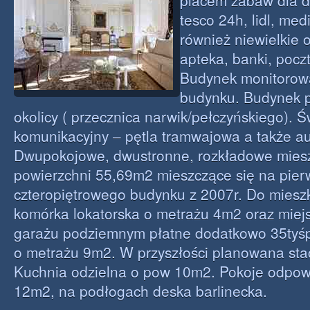
placem zabaw dla dz
tesco 24h, lidl, med
również niewielkie o
apteka, banki, pocz
Budynek monitorow
budynku. Budynek p
okolicy ( przecznica narwik/pełczyńskiego). Ś
komunikacyjny – pętla tramwajowa a także a
Dwupokojowe, dwustronne, rozkładowe mies
powierzchni 55,69m2 mieszczące się na pier
czteropiętrowego budynku z 2007r. Do miesz
komórka lokatorska o metrażu 4m2 oraz miej
garażu podziemnym płatne dodatkowo 35tyśp
o metrażu 9m2. W przyszłości planowana sta
Kuchnia odzielna o pow 10m2. Pokoje odpow
12m2, na podłogach deska barlinecka.