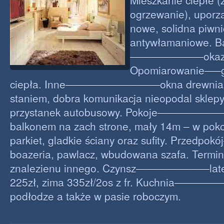
Mieszkanie ciepłe (
ogrzewanie), uporz
nowe, solidna piwni
antywłamaniowe. B
———————okazały 
Opomiarowanie—–ga
ciepła. Inne—————————okna drewniane
staniem, dobra komunikacja nieopodal sklepy
przystanek autobusowy. Pokoje——————
balkonem na zach strone, mały 14m – w pok
parkiet, gladkie ściany oraz sufity. Przedp
boazeria, pawlacz, wbudowana szafa. Term
znalezienu innego. Czynsz———————late
225zł, zima 335zł/2os z fr. Kuchnia———
podłodze a także w pasie roboczym.