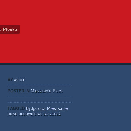
ce Płocka
BY
admin
POSTED IN
Mieszkania Płock
TAGGED
Bydgoszcz
Mieszkanie
nowe budownictwo
sprzedaż