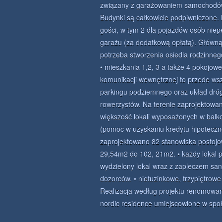
związany z garażowaniem samochodów,
Budynki są całkowicie podpiwniczone. 
gości, w tym 2 dla pojazdów osób nie
garażu (za dodatkową opłatą). Główną 
potrzeba stworzenia osiedla rodzinneg
• mieszkania 1,2, 3 a także 4 pokojo
komunikacji wewnętrznej to przede ws
parkingu podziemnego oraz układ dróg
rowerzystów. Na terenie zaprojektowan
większość lokali wyposażonych w balko
(pomoc w uzyskaniu kredytu hipotecz
zaprojektowano 82 stanowiska postojowe
29,54m2 do 102, 21m2. • każdy lokal 
wydzielony lokal wraz z zapleczem sa
dozorców. • nietuzinkowe, trzypiętrowe
Realizacja według projektu renomowane
nordic residence umiejscowione w spok