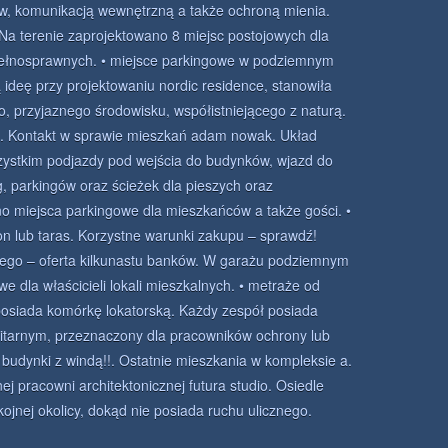
 komunikacją wewnętrzną a także ochroną mienia.
Na terenie zaprojektowano 8 miejsc postojowych dla
pełnosprawnych. • miejsce parkingowe w podziemnym
ideę przy projektowaniu nordic residence, stanowiła
o, przyjaznego środowisku, współistniejącego z naturą.
we. Kontakt w sprawie mieszkań adam nowak. Układ
zystkim podjazdy pod wejścia do budynków, wjazd do
, parkingów oraz ścieżek dla pieszych oraz
o miejsca parkingowe dla mieszkańców a także gości. •
n lub taras. Korzystne warunki zakupu – sprawdź!
nego – oferta kilkunastu banków. W garażu podziemnym
 dla właścicieli lokali mieszkalnych. • metraże od
posiada komórkę lokatorską. Każdy zespół posiada
nitarnym, przeznaczony dla pracowników ochrony lub
 budynki z windą!!. Ostatnie mieszkania w kompleksie a.
j pracowni architektonicznej futura studio. Osiedle
ojnej okolicy, dokąd nie posiada ruchu ulicznego.