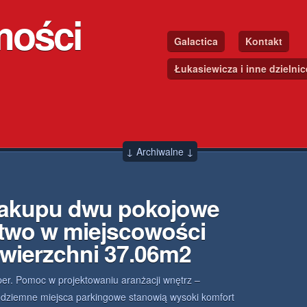
mości
Galactica
Kontakt
Łukasiewicza i inne dzielni
↓ Archiwalne ↓
zakupu dwu pokojowe
two w miejscowości
wierzchni 37.06m2
r. Pomoc w projektowaniu aranżacji wnętrz –
Podziemne miejsca parkingowe stanowią wysoki komfort