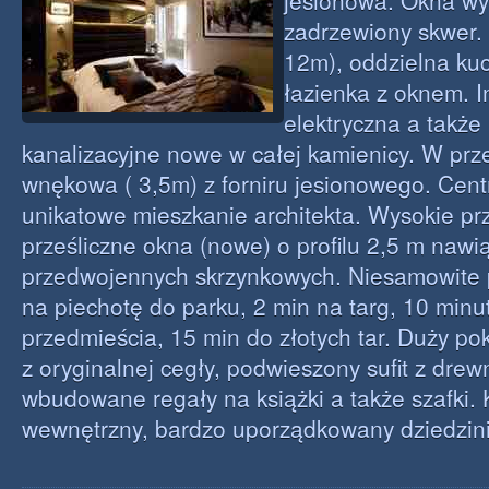
jesionowa. Okna w
zadrzewiony skwer.
12m), oddzielna ku
łazienka z oknem. I
elektryczna a takż
kanalizacyjne nowe w całej kamienicy. W prz
wnękowa ( 3,5m) z forniru jesionowego. Cen
unikatowe mieszkanie architekta. Wysokie prz
prześliczne okna (nowe) o profilu 2,5 m nawi
przedwojennych skrzynkowych. Niesamowite 
na piechotę do parku, 2 min na targ, 10 min
przedmieścia, 15 min do złotych tar. Duży po
z oryginalnej cegły, podwieszony sufit z drew
wbudowane regały na książki a także szafki.
wewnętrzny, bardzo uporządkowany dziedzini