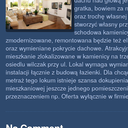
dachu nad głową jes
gratka, bowiem za 
oraz trochę własne
stworzyć własny przy
schodowa kamienicy 
zmodernizowane, remontowana będzie też e
oraz wymieniane pokrycie dachowe. Atrakcy
mieszkanie zlokalizowane w kamienicy na trz
osiedlu wilczak przy ul. Lokal wymaga wymia
instalacji łącznie z budową łazienki. Dla chc
metraż tego lokum istnieje szansa dokupieni
mieszkaniowej jeszcze jednego pomieszczeni
przeznaczeniem np. Oferta wyłącznie w firmi
No Comment