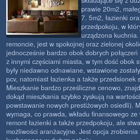
składające się z du
prawie 20m2, małeg
7. 5m2, łazienki or
przedpokoju, w któr
urządzona kuchnia. 
remoncie, jest w spokojnej oraz zielonej okoli
jednocześnie bardzo obok dobrych połączeń
z innymi częściami miasta, w tym dość obok s
były niedawno odnawiane, wstawione został
pcv, natomiast łazienka a także przedsionek 
Mieszkanie bardzo prześliczne cenowo, znajdu
dokąd mieszkania szybko zyskują na wartości
powstawanie nowych prestiżowych osiedli). 
wymaga, co prawda, wkładu finansowego ze
remont łazienki a także przedpokoju, ale stw
możliwości aranżacyjne. Jest opcja zrobienia