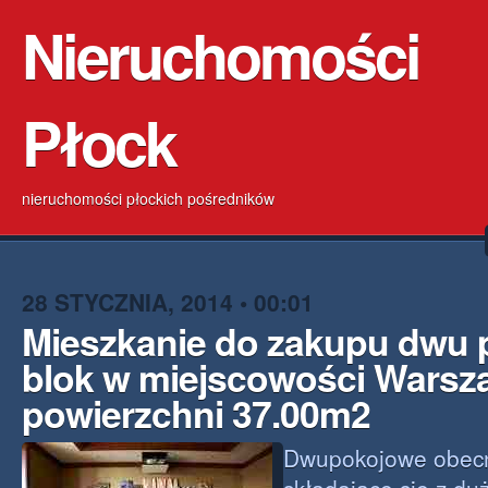
Nieruchomości
Płock
nieruchomości płockich pośredników
28 STYCZNIA, 2014 • 00:01
Mieszkanie do zakupu dwu
blok w miejscowości Warsz
powierzchni 37.00m2
Dwupokojowe obecn