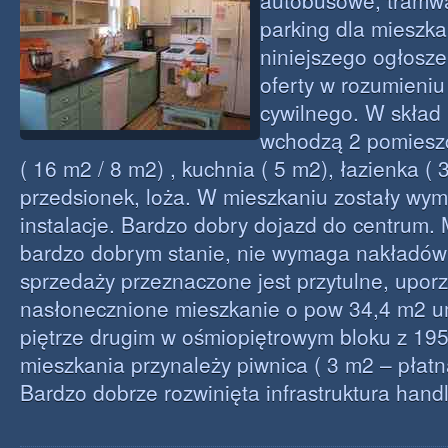
autobusowe, tramwa
parking dla mieszk
niniejszego ogłosze
oferty w rozumieni
cywilnego. W skład
wchodzą 2 pomiesz
( 16 m2 / 8 m2) , kuchnia ( 5 m2), łazienka ( 
przedsionek, loża. W mieszkaniu zostały wym
instalacje. Bardzo dobry dojazd do centrum. 
bardzo dobrym stanie, nie wymaga nakładów
sprzedaży przeznaczone jest przytulne, upo
nasłonecznione mieszkanie o pow 34,4 m2 
piętrze drugim w ośmiopiętrowym bloku z 195
mieszkania przynależy piwnica ( 3 m2 – płatn
Bardzo dobrze rozwinięta infrastruktura han