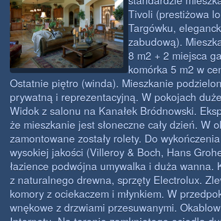
standardzie mieszka
Tivoli (prestiżowa l
Targówku, elegancki
zabudową). Mieszka
8 m2 + 2 miejsca g
komórka 5 m2 w cen
Ostatnie piętro (winda). Mieszkanie podzielo
prywatną i reprezentacyjną. W pokojach duż
Widok z salonu na Kanałek Bródnowski. Eksp
że mieszkanie jest słoneczne cały dzień. W 
zamontowane zostały rolety. Do wykończenia
wysokiej jakości (Villeroy & Boch, Hans Groh
łazience podwójna umywalka i duża wanna. K
z naturalnego drewna, sprzęty Electrolux. Zl
komory z ociekaczem i młynkiem. W przedpok
wnękowe z drzwiami przesuwanymi. Okablowan