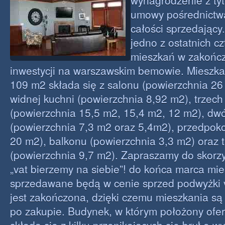
wynagrodzenie z ty
umowy pośrednictw
całości sprzedający
jedno z ostatnich c
mieszkań w zakończ
inwestycji na warszawskim bemowie. Mieszka
109 m2 składa się z salonu (powierzchnia 26 
widnej kuchni (powierzchnia 8,92 m2), trzech 
(powierzchnia 15,5 m2, 15,4 m2, 12 m2), dw
(powierzchnia 7,3 m2 oraz 5,4m2), przedpoko
20 m2), balkonu (powierzchnia 3,3 m2) oraz 
(powierzchnia 9,7 m2). Zapraszamy do skorzy
„vat bierzemy na siebie”! do końca marca mi
sprzedawane będą w cenie sprzed podwyżki v
jest zakończona, dzięki czemu mieszkania są
po zakupie. Budynek, w którym położony ofer