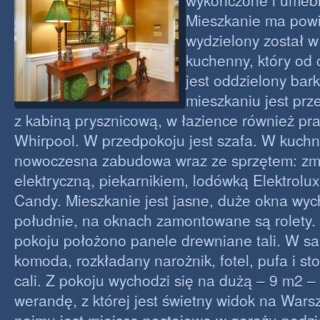
wykończone i umebl
Mieszkanie ma powi
wydzielony został 
kuchenny, który od 
jest oddzielony bar
mieszkaniu jest prz
z kabiną prysznicową, w łazience również pra
Whirpool. W przedpokoju jest szafa. W kuchni
nowoczesna zabudowa wraz ze sprzętem: zm
elektryczną, piekarnikiem, lodówką Elektrolu
Candy. Mieszkanie jest jasne, duże okna wy
południe, na oknach zamontowane są rolety.
pokoju położono panele drewniane tali. W salo
komoda, rozkładany narożnik, fotel, pufa i sto
cali. Z pokoju wychodzi się na dużą – 9 m2
werandę, z której jest świetny widok na War