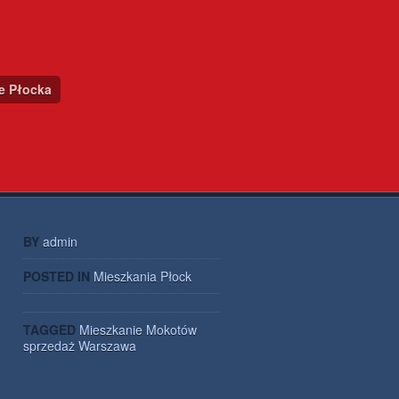
ce Płocka
BY
admin
POSTED IN
Mieszkania Płock
TAGGED
Mieszkanie
Mokotów
sprzedaż
Warszawa