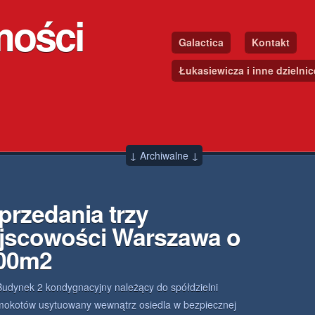
mości
Galactica
Kontakt
Łukasiewicza i inne dzielni
↓ Archiwalne ↓
przedania trzy
jscowości Warszawa o
.00m2
Budynek 2 kondygnacyjny należący do spółdzielni
mokotów usytuowany wewnątrz osiedla w bezpiecznej