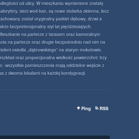
odległości od ulicy. W mieszkaniu wymienione zostały
kaloryfery, sieci wod-kan, są nowe stolarka okienna, lecz
zachowany został oryginalny parkiet dębowy, drzwi a
także bezpretensjonalny styl lat pięćdziesiątych.
Mieszkanie na parterze z tarasem oraz kameralnym
ia na parterze oraz drugie bezpośrednio nad nim na
zieleni osiedla „dąbrowskiego” na starym mokotowie.
rozkład oraz proporcjonalna wielkość powierzchni: trzy
wc -wszystkie pomieszczenia mają oddzielne wejście z
a z dwoma lokalami na każdej kondygnacji.
Ping
RSS