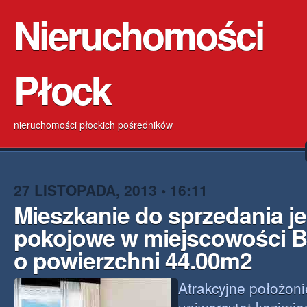
Nieruchomości
Płock
nieruchomości płockich pośredników
27 LISTOPADA, 2013 • 16:11
Mieszkanie do sprzedania j
pokojowe w miejscowości 
o powierzchni 44.00m2
Atrakcyjne położoni