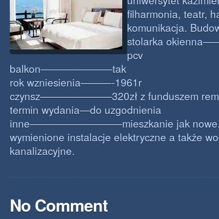
uniwersytet kazimie
filharmonia, teatr, 
komunikacja. Bud
stolarka okien
pcv
balkon———————tak
rok wzniesienia———-1961r
czynsz———————320zł z funduszem rem
termin wydania—do uzgodnienia
inne—————————mieszkanie jak nowe. 
wymienione instalacje elektryczne a także w
kanalizacyjne.
No Comment