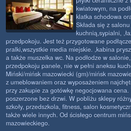
płytki ceramiczne 
kwiatowym, na podł
klatka schodowa oraz
Składa się z salon
kuchnią,sypialni, ,ł
przedpokoju. Jest też przygotowane podłącz
pralki,wszystkie media miejskie. ,kabina pry
a także muszelka wc. Na podłodze w salonie, 
przedpokoju panele, nie w pełni aneksu kuch
Miński/mińsk mazowiecki (gm)/mińsk mazowie
z umeblowaniem oraz wyposażeniem najchętn
przy zakupie za gotówkę negocjowana cena.
poszerzone bez drzwi. W pobliżu sklepy różny
szkoły, przedszkola, fitness, salon kosmetyczn
także wiele innych. Od ścisłego centrum miń
mazowieckiego.