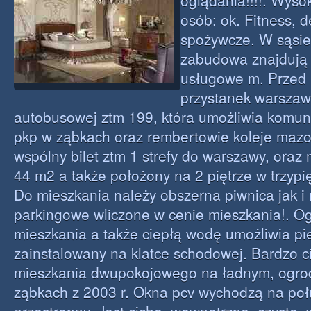
oglądania!!!!. Wyso
osób: ok. Fitness, d
spożywcze. W sąsie
zabudowa znajdują 
usługowe m. Przed 
przystanek warszawsk
autobusowej ztm 199, która umożliwia komuni
pkp w ząbkach oraz rembertowie koleje mazo
wspólny bilet ztm 1 strefy do warszawy, oraz
44 m2 a także położony na 2 piętrze w trzyp
Do mieszkania należy obszerna piwnica jak i 
parkingowe wliczone w cenie mieszkania!. O
mieszkania a także ciepłą wodę umożliwia p
zainstalowany na klatce schodowej. Bardzo 
mieszkania dwupokojowego na ładnym, ogro
ząbkach z 2003 r. Okna pcv wychodzą na połu