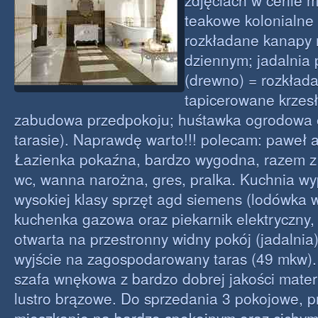
zdjęciach w cenie 
teakowe kolonialne
rozkładane kanapy 
dziennym; jadalnia
(drewno) = rozkłada
tapicerowane krzes
zabudowa przedpokoju; huśtawka ogrodowa o
tarasie). Naprawdę warto!!! polecam: paweł 
Łazienka pokaźna, bardzo wygodna, razem 
wc, wanna narożna, gres, pralka. Kuchnia w
wysokiej klasy sprzęt agd siemens (lodówka 
kuchenka gazowa oraz piekarnik elektryczny,
otwarta na przestronny widny pokój (jadalnia),
wyjście na zagospodarowany taras (49 mkw)
szafa wnękowa z bardzo dobrej jakości mate
lustro brązowe. Do sprzedania 3 pokojowe, p