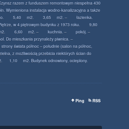
Czynsz razem z funduszem remontowym niespełna 430
pln. Wymieniona instalacja wodno-kanalizacyjna a także
co. 5,40 m2. 3,65 m2. – łazienka.
Piętrze, w 4 piętrowym budynku z 1973 roku. 9,80
m2. 6,60 m2. – kuchnia. – pokój. –
hol. Do mieszkania przynależy piwnica. –
rony świata północ – południe (salon na północ,
ielna, z możliwością przebicia niektórych ścian do
m2. 1,10 m2. Budynek odnowiony, ocieplony.
Ping
RSS