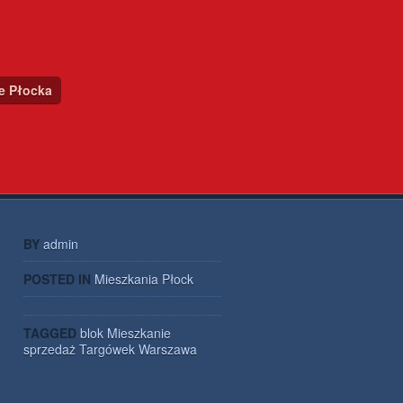
ce Płocka
BY
admin
POSTED IN
Mieszkania Płock
TAGGED
blok
Mieszkanie
sprzedaż
Targówek
Warszawa