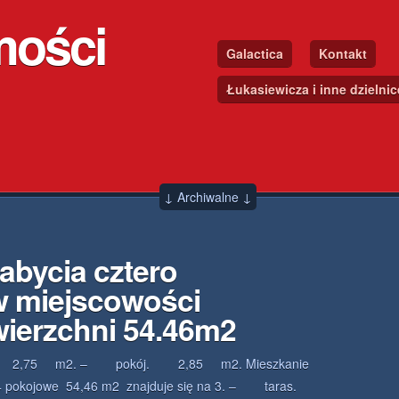
mości
Galactica
Kontakt
Łukasiewicza i inne dzielni
↓ Archiwalne ↓
abycia cztero
w miejscowości
ierzchni 54.46m2
2,75 m2. – pokój. 2,85 m2. Mieszkanie
4 pokojowe 54,46 m2 znajduje się na 3. – taras.